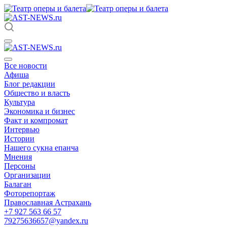
Все новости
Афиша
Блог редакции
Общество и власть
Культура
Экономика и бизнес
Факт и компромат
Интервью
Истории
Нашего сукна епанча
Мнения
Персоны
Организации
Балаган
Фоторепортаж
Православная Астрахань
+7 927 563 66 57
79275636657@yandex.ru