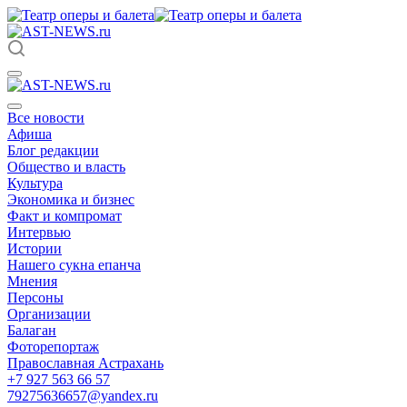
Все новости
Афиша
Блог редакции
Общество и власть
Культура
Экономика и бизнес
Факт и компромат
Интервью
Истории
Нашего сукна епанча
Мнения
Персоны
Организации
Балаган
Фоторепортаж
Православная Астрахань
+7 927 563 66 57
79275636657@yandex.ru