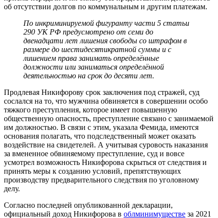
об отсутствии долгов по коммунальным и другим платежам.
По инкриминируемой фигуранту части 5 статьи
290 УК РФ предусмотрено от семи до
двенадцати лет лишения свободы со штрафом в
размере до шестидесятикратной суммы и с
лишением права занимать определённые
должности или заниматься определённой
деятельностью на срок до десяти лет.
Продлевая Никифорову срок заключения под стражей, суд
сослался на то, что мужчина обвиняется в совершении особо
тяжкого преступления, которое имеет повышенную
общественную опасность, преступление связано с занимаемой
им должностью. В связи с этим, указала Фемида, имеются
основания полагать, что подследственный может оказать
воздействие на свидетелей. А учитывая суровость наказания
за вмененное обвиняемому преступление, суд и вовсе
усмотрел возможность Никифорова скрыться от следствия и
принять меры к созданию условий, препятствующих
производству предварительного следствия по уголовному
делу.
Согласно последней опубликованной декларации,
официальный доход Никифорова в
облминимуществе
за 2021