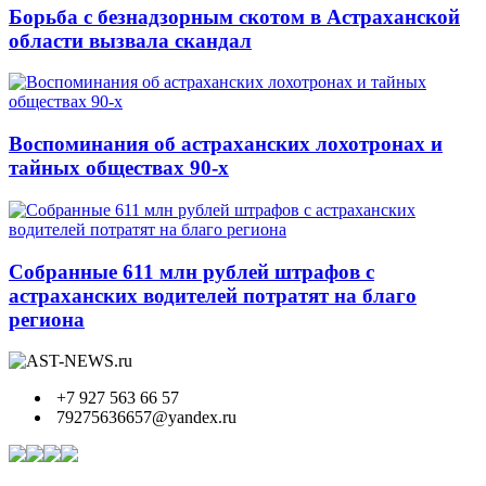
Борьба с безнадзорным скотом в Астраханской
области вызвала скандал
Воспоминания об астраханских лохотронах и
тайных обществах 90-х
Собранные 611 млн рублей штрафов с
астраханских водителей потратят на благо
региона
+7 927 563 66 57
79275636657@yandex.ru