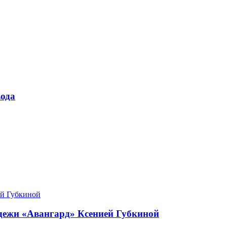
ода
одежи «Авангард» Ксенией Губкиной