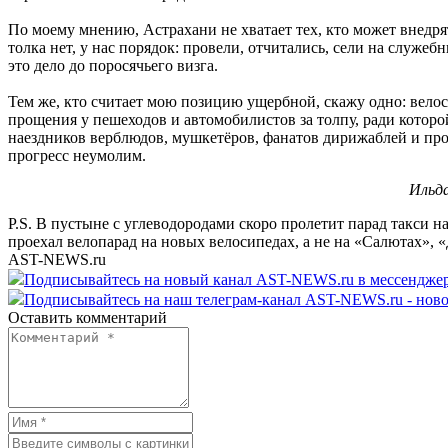
По моему мнению, Астрахани не хватает тех, кто может внедр
толка нет, у нас порядок: провели, отчитались, сели на служ
это дело до поросячьего визга.
Тем же, кто считает мою позицию ущербной, скажу одно: велос
прощения у пешеходов и автомобилистов за толпу, ради которой
наездников верблюдов, мушкетёров, фанатов дирижаблей и проч
прогресс неумолим.
Ильд
P.S. В пустыне с углеводородами скоро пролетит парад такси на
проехал велопарад на новых велосипедах, а не на «Салютах»,
AST-NEWS.ru
Подписывайтесь на новый канал AST-NEWS.ru в мессендж
Подписывайтесь на наш телеграм-канал AST-NEWS.ru - ново
Оставить комментарий