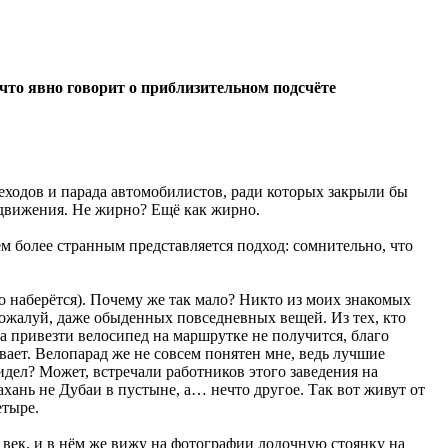
то явно говорит о приблизительном подсчёте
шеходов и парада автомобилистов, ради которых закрыли бы
движения. Не жирно? Ещё как жирно.
ем более странным представляется подход: сомнительно, что
о наберётся). Почему же так мало? Никто из моих знакомых
пожалуй, даже обыденных повседневных вещей. Из тех, кто
 а привезти велосипед на маршрутке не получится, благо
ает. Велопарад же не совсем понятен мне, ведь лучшие
идел? Может, встречали работников этого заведения на
ахань не Дубаи в пустыне, а… нечто другое. Так вот живут от
етыре.
 век, и в нём же вижу на фотографии лодочную стоянку на