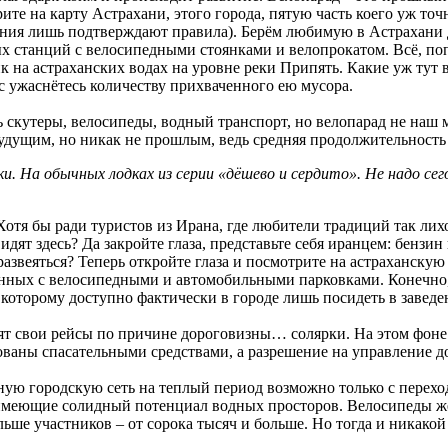
рите на карту Астрахани, этого города, пятую часть коего уж т
ия лишь подтверждают правила). Берём любимую в Астрахани до
х станций с велосипедными стоянками и велопрокатом. Всё, попл
 на астраханских водах на уровне реки Припять. Какие уж тут 
с ужаснётесь количеству прихваченного ею мусора.
скутеры, велосипеды, водный транспорт, но велопарад не наш м
 будущим, но никак не прошлым, ведь средняя продолжительность
и. На обычных лодках из серии «дёшево и сердито». Не надо сег
 Хотя бы ради туристов из Ирана, где любители традиций так л
дят здесь? Да закройте глаза, представьте себя иранцем: бензин 
развеяться? Теперь откройте глаза и посмотрите на астраханск
ных с велосипедными и автомобильными парковками. Конечно, 
которому доступно фактически в городе лишь посидеть в заведени
тят свои рейсы по причине дороговизны… солярки. На этом фоне
дованы спасательными средствами, а разрешение на управление 
ую городскую сеть на теплый период возможно только с переход
, имеющие солидный потенциал водных просторов. Велосипеды ж
ьше участников – от сорока тысяч и больше. Но тогда и никакой