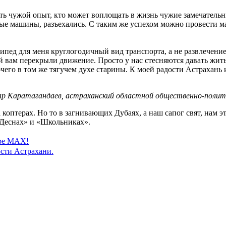
ять чужой опыт, кто может воплощать в жизнь чужие замечатель
ебные машины, разъехались. С таким же успехом можно провести 
ипед для меня круглогодичный вид транспорта, а не развлечение
 вам перекрыли движение. Просто у нас стесняются давать жить 
его в том же тягучем духе старины. К моей радости Астрахань и
ар Каратагандаев, астраханский областной общественно-полит
 коптерах. Но то в загнивающих Дубаях, а наш сапог свят, нам э
 «Деснах» и «Школьниках».
ере MAX!
сти Астрахани.