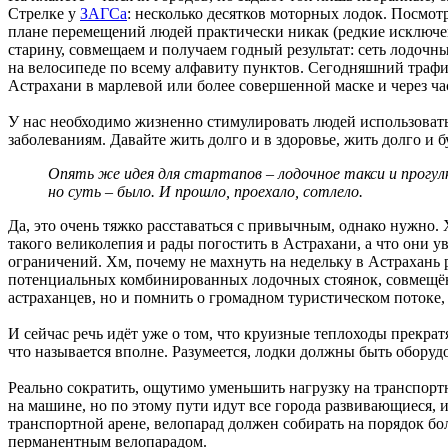
Стрелке у
ЗАГСа
: несколько десятков моторных лодок. Посмот
плане перемещений людей практически никак (редкие исключен
старину, совмещаем и получаем годный результат: сеть лодочны
на велосипеде по всему алфавиту пунктов. Сегодняшний трафик
Астрахани в марлевой или более совершенной маске и через ча
У нас необходимо жизненно стимулировать людей использовать 
заболеваниям. Давайте жить долго и в здоровье, жить долго и
Опять же идея для стартапов – лодочное такси и прогулк
но суть – было. И прошло, проехало, сотлело.
Да, это очень тяжко расставаться с привычным, однако нужно.
такого великолепия и рады погостить в Астрахани, а что они уви
ограничений. Хм, почему не махнуть на недельку в Астрахань 
потенциальных комбинированных лодочных стоянок, совмещён
астраханцев, но и помнить о громадном туристическом потоке, 
И сейчас речь идёт уже о том, что круизные теплоходы прекра
что называется вполне. Разумеется, лодки должны быть обору
Реально сократить, ощутимо уменьшить нагрузку на транспортн
на машине, но по этому пути идут все города развивающиеся
транспортной арене, велопарад должен собирать на порядок бол
перманентным велопарадом.