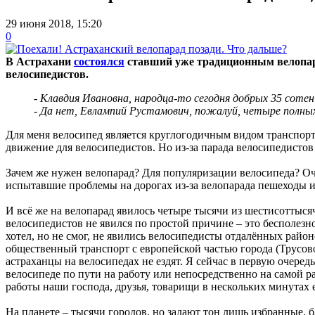
29 июня 2018, 15:20
0
В Астрахани
состоялся
ставший уже традиционным велопара
велосипедистов.
- Клавдия Ивановна, народца-то сегодня добрых 35 сотен
- Да нет, Евлампий Рустамович, пожалуй, четыре полных
Для меня велосипед является круглогодичным видом транспорта
движение для велосипедистов. Но из-за парада велосипедист
Зачем же нужен велопарад? Для популяризации велосипеда? Оче
испытавшие проблемы на дорогах из-за велопарада пешеходы 
И всё же на велопарад явилось четыре тысячи из шестисоттыся
велосипедистов не явился по простой причине – это бесполезн
хотел, но не смог, не явились велосипедисты отдалённых район
общественный транспорт с европейской частью города (Трусово
астраханцы на велосипедах не ездят. Я сейчас в первую очеред
велосипеде по пути на работу или непосредственно на самой ра
работы наши господа, друзья, товарищи в нескольких минутах
На планете – тысячи городов, но задают тон лишь избранные, 