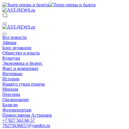
Все новости
Афиша
Блог редакции
Общество и власть
Культура
Экономика и бизнес
Факт и компромат
Интервью
Истории
Нашего сукна епанча
Мнения
Персоны
Организации
Балаган
Фоторепортаж
Православная Астрахань
+7 927 563 66 57
79275636657@yandex.ru