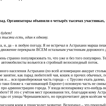
д. Организаторы объявили о четырёх тысячах участниках, ч
 будет!
 тысячи есть, один к одному.
, и, да – в любую погоду. Я не встречал в Астрахани марша пе
ов движение перекрыли ВСЕМ остальным участникам дорожного 
нь странно популяризовать то, что уже и без того популярно. Т
и автомобилисты вольются в стройный велосипедный поток.
чного населения Астрахани (по всей агломерации аккурат стольк
ое занятие, как парад любителей чая, кошек и прочих обычных, 
ов и… вся правобережная часть города – с Трусово ехать далеко,
 таки ближе к «загнивающей Европе») основную часть не связыв
ь про администрацию города. У входа велопарковку кто-нибудь в
боте? И это с учётом мест проживания тех, благодаря кому Астр
 езды от улицы Чернышевского, но предпочитают двум колёсам ч
благодаря коим и происходит развитие. Велопарад – это прошлый