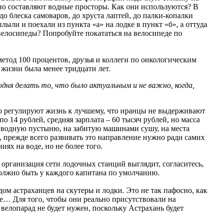
очно составляют водные просторы. Как они используются? В
 блеска самоваров, до хруста лаптей, до палки-копалки
ыли и поехали из пункта «а» на лодке в пункт «б», а оттуда
велосипеды? Попробуйте покататься на велосипеде по
етод 100 процентов, друзья и коллеги по онкологическим
 жизни была менее тридцати лет.
одня делать то, что было актуальным и не важно, когда,
ихо регулируют жизнь к лучшему, что иранцы не выдерживают
по 14 рублей, средняя зарплата – 60 тысяч рублей, но масса
ую водную пустыню, на забитую машинами сушу, на места
прежде всего развивать это направление нужно ради самих
ях на воде, но не более того.
 организация сети лодочных станций выглядит, согласитесь,
должно быть у каждого капитана по умолчанию.
ом астраханцев на скутеры и лодки. Это не так пафосно, как
е… Для того, чтобы они реально присутствовали на
 велопарад не будет нужен, поскольку Астрахань будет