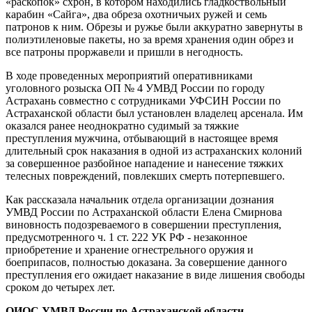
«раскопок» схрон, в котором находились гладкоствольный
карабин «Сайга», два обреза охотничьих ружей и семь
патронов к ним. Обрезы и ружье были аккуратно завернуты в
полиэтиленовые пакеты, но за время хранения один обрез и
все патроны проржавели и пришли в негодность.
В ходе проведенных мероприятий оперативниками
уголовного розыска ОП № 4 УМВД России по городу
Астрахань совместно с сотрудниками УФСИН России по
Астраханской области был установлен владелец арсенала. Им
оказался ранее неоднократно судимый за тяжкие
преступления мужчина, отбывающий в настоящее время
длительный срок наказания в одной из астраханских колоний
за совершенное разбойное нападение и нанесение тяжких
телесных повреждений, повлекших смерть потерпевшего.
Как рассказала начальник отдела организации дознания
УМВД России по Астраханской области Елена Смирнова
виновность подозреваемого в совершении преступления,
предусмотренного ч. 1 ст. 222 УК РФ - незаконное
приобретение и хранение огнестрельного оружия и
боеприпасов, полностью доказана. За совершение данного
преступления его ожидает наказание в виде лишения свободы
сроком до четырех лет.
ОИОС УМВД России по Астраханской области