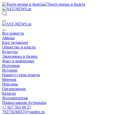
Все новости
Афиша
Блог редакции
Общество и власть
Культура
Экономика и бизнес
Факт и компромат
Интервью
Истории
Нашего сукна епанча
Мнения
Персоны
Организации
Балаган
Фоторепортаж
Православная Астрахань
+7 927 563 66 57
79275636657@yandex.ru