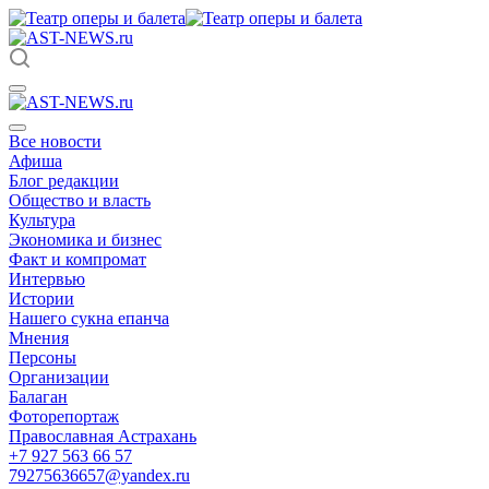
Все новости
Афиша
Блог редакции
Общество и власть
Культура
Экономика и бизнес
Факт и компромат
Интервью
Истории
Нашего сукна епанча
Мнения
Персоны
Организации
Балаган
Фоторепортаж
Православная Астрахань
+7 927 563 66 57
79275636657@yandex.ru