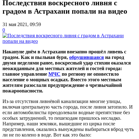
Последствия воскресного ливня с
градом в Астрахани попали на видео
31 мая 2021, 09:59
0
Накануне днём в Астрахани внезапно прошёл ливень с
градом. Как и пыльная буря,
обрушившаяся
на город
двумя неделями ранее, воскресный удар стихии оказался
неожиданным для местных жителей и гостей города:
главное управление
МЧС
по региону не оповестило
население о мощных осадках. Вместо этого местным
жителям разослали предупреждение о чрезвычайной
пожароопасности.
Из-за отсутствия ливнёвой канализации многие улицы,
включая центральную часть города, после ливня затопило. И
если автомобилисты преодолевали водные препятствие без
особых затруднений, то пешеходам пришлось несладко.
Например, наши земляки, вышедшие из цирка после
представления, оказались вынуждены выбираться вброд чуть
ли не по колено в воде. Вот как это было: