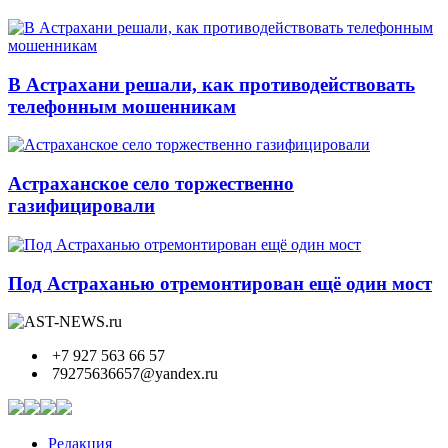
В Астрахани решали, как противодействовать
телефонным мошенникам
Астраханское село торжественно
газифицировали
Под Астраханью отремонтирован ещё один мост
+7 927 563 66 57
79275636657@yandex.ru
Редакция