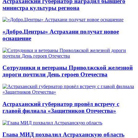
Астраханский губернатор наградил бывшего
министра культуры региона
«Добро.Центры» Астрахани получат новое
оснащение
Сотрудники и ветераны Приволжской железной
дороги почтили День героев Отечества
Астраханский губернатор провёл встречу с
главой филиала «Защитников Отечества»
Глава МИД похвалил Астраханскую область