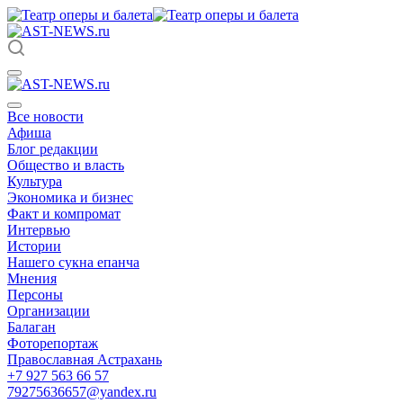
Все новости
Афиша
Блог редакции
Общество и власть
Культура
Экономика и бизнес
Факт и компромат
Интервью
Истории
Нашего сукна епанча
Мнения
Персоны
Организации
Балаган
Фоторепортаж
Православная Астрахань
+7 927 563 66 57
79275636657@yandex.ru