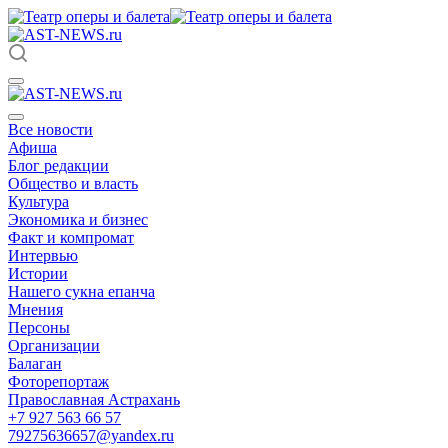
Все новости
Афиша
Блог редакции
Общество и власть
Культура
Экономика и бизнес
Факт и компромат
Интервью
Истории
Нашего сукна епанча
Мнения
Персоны
Организации
Балаган
Фоторепортаж
Православная Астрахань
+7 927 563 66 57
79275636657@yandex.ru