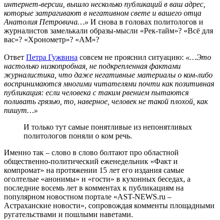
интернет-версии, вышло несколько публикаций в ваш адрес,
которые затрагивают в негативном свете и вашего отца
Анатолия Петровича…»
И снова в головах политологов и
журналистов замелькали образы-мысли «Рек-тайм»? «Всё для
вас»? «Хронометр»? «АМ»?
Ответ
Петра Гужвина
совсем не прояснил ситуацию:
«…Это
настолько низкопробная, не подкрепленная фактами
журналистика, что даже негативные материалы о ком-либо
воспринимаются многими читателями почти как позитивная
публикация: если человека с таким рвением пытаются
поливать грязью, то, наверное, человек не такой плохой, как
пишут…»
И только тут самые понятливые из непонятливых
политологов поняли о ком речь.
Именно так – слово в слово болтают про областной
общественно-политический еженедельник «Факт и
компромат» на протяжении 15 лет его издания самые
оголтелые «анонимы» и «гости» в кухонных беседах, а
последние восемь лет в комментах к публикациям на
популярном новостном портале «AST-NEWS.ru –
Астраханские новости», сопровождая комменты площадными
ругательствами и пошлыми наветами.