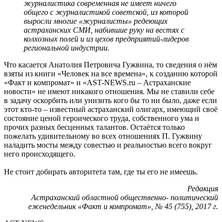
журналистика современная не имеет ничего
общего с журналистикой советской, из которой
выросли многие «журналисты» редеющих
астраханских СМИ, набившие руку на вестях с
колхозных полей и из цехов предприятий-лидеров
региональной индустрии.
Что касается Анатолия Петровича Гужвина, то сведения о нём
взяты из книги «Человек на все времена», к созданию которой
«Факт и компромат» и «AST-NEWS.ru – Астраханские
новости» не имеют никакого отношения. Мы не ставили себе
в задачу оскорбить или унизить кого бы то ни было, даже если
этот кто-то – известный астраханский олигарх, имеющий своё
состояние ценой героического труда, собственного ума и
прочих разных бесценных талантов. Остаётся только
пожелать удивительному во всех отношениях П. Гужвину
наладить мосты между совестью и реальностью всего вокруг
него происходящего.
Не стоит добирать авторитета там, где ты его не имеешь.
Редакция
Астраханский областной общественно- политический
еженедельник «Факт и компромат», № 45 (755), 2017 г.