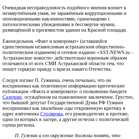
Очевидная несправедливость подобного мнения вопиет к
незамутнённым умам, не заражённым коррупционными и
оппозиционными наклонностями, граничащими с
патологическими убеждениями в бессмертие мумии,
размещённой в приземистом здании на Красной площади.
Еженедельник «Факт и компромат» (оставшийся
единственным независимым астраханским общественно-
политическим изданием) и сетевое издание «AST-NEWS.ru –
Астраханские новости» действительно коренным образом
отличаются от всех СМИ Астраханской области тем, что
пишут горькую правду о врагах нашего Отечества.
Следуя логике П. Гужвина, очень печально, что он
воспринимал как позитивную информацию критические
публикации «Факта и компромата» о полковнике-бандите
Салехове
, осуждённом на пожизненное заключение. Грустно,
что бывший депутат Государственной Думы РФ Гужвин
воспринимал как хвалебные оды откровенную критику в
адрес взяточника
Столярова
, его руководителях и протеже,
одни из которых в лагере, а другие исчезла с политической
сцены региона.
П. Гужвин и его окружение должны понять, что