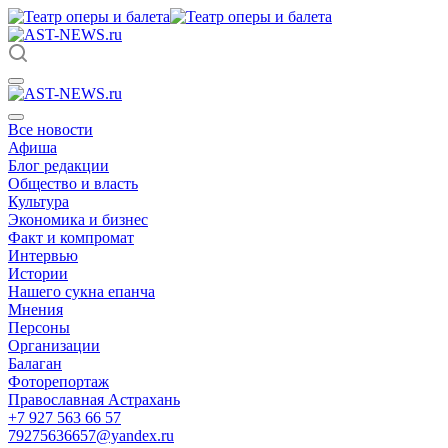
Все новости
Афиша
Блог редакции
Общество и власть
Культура
Экономика и бизнес
Факт и компромат
Интервью
Истории
Нашего сукна епанча
Мнения
Персоны
Организации
Балаган
Фоторепортаж
Православная Астрахань
+7 927 563 66 57
79275636657@yandex.ru