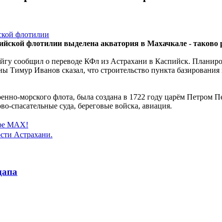
ийской флотилии выделена акватория в Махачкале - таково 
йгу сообщил о переводе КФл из Астрахани в Каспийск. Планирова
оны Тимур Иванов сказал, что строительство пункта базирования
енно-морского флота, была создана в 1722 году царём Петром П
во-спасательные суда, береговые войска, авиация.
ере MAX!
сти Астрахани.
дапа