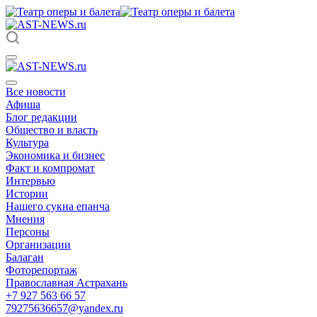
Все новости
Афиша
Блог редакции
Общество и власть
Культура
Экономика и бизнес
Факт и компромат
Интервью
Истории
Нашего сукна епанча
Мнения
Персоны
Организации
Балаган
Фоторепортаж
Православная Астрахань
+7 927 563 66 57
79275636657@yandex.ru