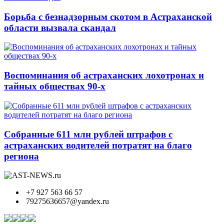
Борьба с безнадзорным скотом в Астраханской
области вызвала скандал
Воспоминания об астраханских лохотронах и
тайных обществах 90-х
Собранные 611 млн рублей штрафов с
астраханских водителей потратят на благо
региона
+7 927 563 66 57
79275636657@yandex.ru