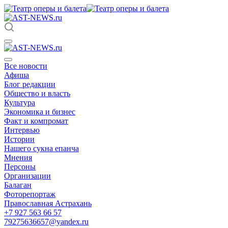
Все новости
Афиша
Блог редакции
Общество и власть
Культура
Экономика и бизнес
Факт и компромат
Интервью
Истории
Нашего сукна епанча
Мнения
Персоны
Организации
Балаган
Фоторепортаж
Православная Астрахань
+7 927 563 66 57
79275636657@yandex.ru