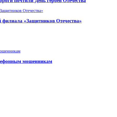
роги почтили День героев Отечества
ой филиала «Защитников Отечества»
елефонным мошенникам