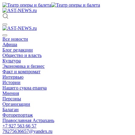
Все новости
Афиша
Блог редакции
Общество и власть
Культура
Экономика и бизнес
Факт и компромат
Интервью
Истории
Нашего сукна епанча
Мнения
Персоны
Организации
Балаган
Фоторепортаж
Православная Астрахань
+7 927 563 66 57
79275636657@yandex.ru