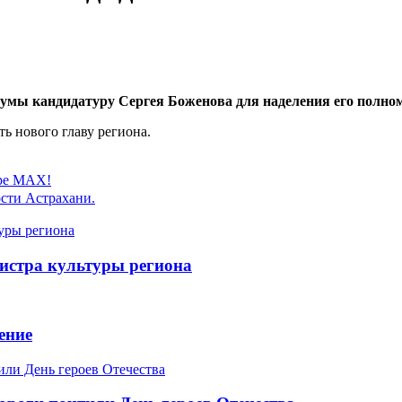
 Думы кандидатуру Сергея Боженова для наделения его полн
ь нового главу региона.
ере MAX!
сти Астрахани.
истра культуры региона
ение