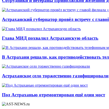
Сотрудники и ветераны Приволжской железной до
Астраханский губернатор провёл встречу с глав
Глава МИД похвалил Астраханскую область
В Астрахани решали, как противодействовать т
Астраханское село торжественно газифицировали
Под Астраханью отремонтирован ещё один мост