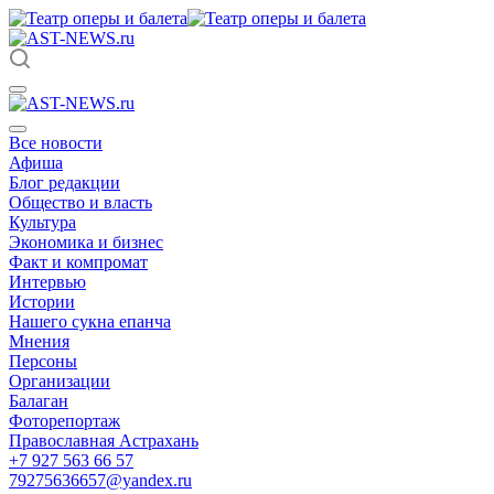
Все новости
Афиша
Блог редакции
Общество и власть
Культура
Экономика и бизнес
Факт и компромат
Интервью
Истории
Нашего сукна епанча
Мнения
Персоны
Организации
Балаган
Фоторепортаж
Православная Астрахань
+7 927 563 66 57
79275636657@yandex.ru