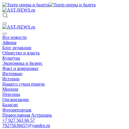
Все новости
Афиша
Блог редакции
Общество и власть
Культура
Экономика и бизнес
Факт и компромат
Интервью
Истории
Нашего сукна епанча
Мнения
Персоны
Организации
Балаган
Фоторепортаж
Православная Астрахань
+7 927 563 66 57
79275636657@yandex.ru