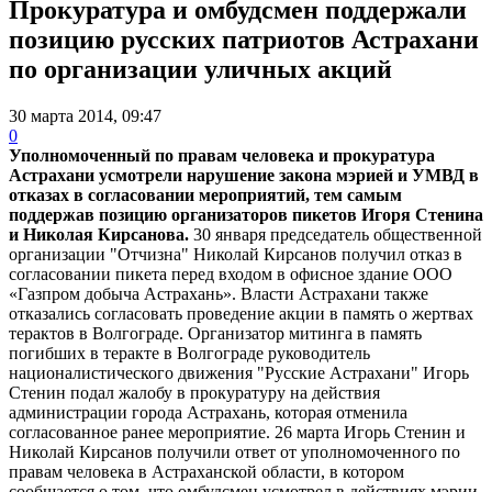
Прокуратура и омбудсмен поддержали
позицию русских патриотов Астрахани
по организации уличных акций
30 марта 2014, 09:47
0
Уполномоченный по правам человека и прокуратура
Астрахани усмотрели нарушение закона мэрией и УМВД в
отказах в согласовании мероприятий, тем самым
поддержав позицию организаторов пикетов Игоря Стенина
и Николая Кирсанова.
30 января председатель общественной
организации "Отчизна" Николай Кирсанов получил отказ в
согласовании пикета перед входом в офисное здание ООО
«Газпром добыча Астрахань». Власти Астрахани также
отказались согласовать проведение акции в память о жертвах
терактов в Волгограде.
Организатор митинга в память
погибших в теракте в Волгограде руководитель
националистического движения "Русские Астрахани" Игорь
Стенин подал жалобу в прокуратуру на действия
администрации города Астрахань, которая отменила
согласованное ранее мероприятие. 26 марта Игорь Стенин и
Николай Кирсанов получили ответ от уполномоченного по
правам человека в Астраханской области, в котором
сообщается о том, что омбудсмен усмотрел в действиях мэрии