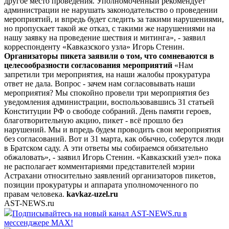
другое место проведения. Уполномоченный рекомендует
администрации не нарушать законодательство о проведении
мероприятий, и впредь будет следить за такими нарушениями,
но пропускает такой же отказ, с такими же нарушениями на
нашу заявку на проведение шествия и митинга», - заявил
корреспонденту «Кавказского узла» Игорь Стенин.
Организаторы пикета заявили о том, что сомневаются в
целесообразности согласования мероприятий
«Нам
запретили три мероприятия, на наши жалобы прокуратура
ответ не дала. Вопрос - зачем нам согласовывать наши
мероприятия? Мы спокойно провели три мероприятия без
уведомления администрации, воспользовавшись 31 статьей
Конституции РФ о свободе собраний. День памяти героев,
благотворительную акцию, пикет - всё прошло без
нарушений. Мы и впредь будем проводить свои мероприятия
без согласований. Вот и 31 марта, как обычно, соберутся люди
в Братском саду. А эти ответы мы собираемся обязательно
обжаловать», - заявил Игорь Стенин. «Кавказский узел» пока
не располагает комментариями представителей мэрии
Астрахани относительно заявлений организаторов пикетов,
позиции прокуратуры и аппарата уполномоченного по
правам человека.
kavkaz-uzel.ru
AST-NEWS.ru
Подписывайтесь на новый канал AST-NEWS.ru в
мессенджере MAX!