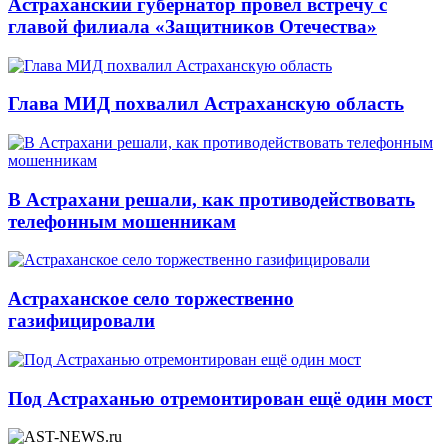
Астраханский губернатор провёл встречу с
главой филиала «Защитников Отечества»
Глава МИД похвалил Астраханскую область
В Астрахани решали, как противодействовать
телефонным мошенникам
Астраханское село торжественно
газифицировали
Под Астраханью отремонтирован ещё один мост