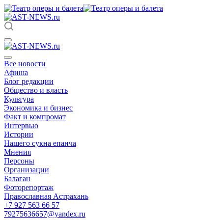
Все новости
Афиша
Блог редакции
Общество и власть
Культура
Экономика и бизнес
Факт и компромат
Интервью
Истории
Нашего сукна епанча
Мнения
Персоны
Организации
Балаган
Фоторепортаж
Православная Астрахань
+7 927 563 66 57
79275636657@yandex.ru