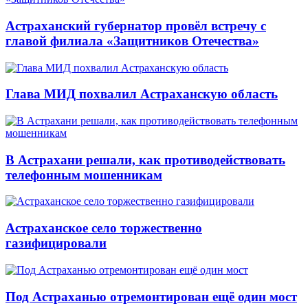
Астраханский губернатор провёл встречу с
главой филиала «Защитников Отечества»
Глава МИД похвалил Астраханскую область
В Астрахани решали, как противодействовать
телефонным мошенникам
Астраханское село торжественно
газифицировали
Под Астраханью отремонтирован ещё один мост