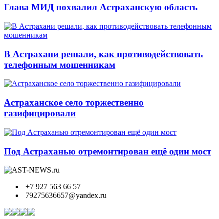
Глава МИД похвалил Астраханскую область
В Астрахани решали, как противодействовать
телефонным мошенникам
Астраханское село торжественно
газифицировали
Под Астраханью отремонтирован ещё один мост
+7 927 563 66 57
79275636657@yandex.ru