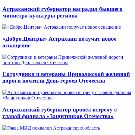
Астраханский губернатор наградил бывшего
министра культуры региона
«Добро.Центры» Астрахани получат новое
оснащение
Сотрудники и ветераны Приволжской железной
дороги почтили День героев Отечества
Астраханский губернатор провёл встречу с
главой филиала «Защитников Отечества»