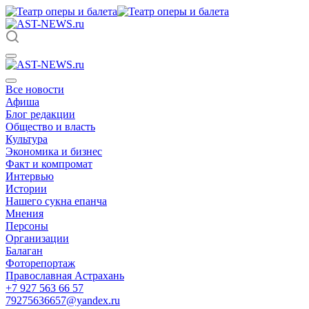
Все новости
Афиша
Блог редакции
Общество и власть
Культура
Экономика и бизнес
Факт и компромат
Интервью
Истории
Нашего сукна епанча
Мнения
Персоны
Организации
Балаган
Фоторепортаж
Православная Астрахань
+7 927 563 66 57
79275636657@yandex.ru