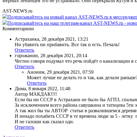
Верных ленинцев это не устраивало. Они перекрыли Кутум и к
AST-NEWS.ru
Подписывайтесь на новый канал AST-NEWS.ru в мессендж
Подписывайтесь на наш телеграм-канал AST-NEWS.ru - ново
Комментариии
Астраханка
,
28 декабря 2021, 13:21
Ни убавить ни прибавить. Все так и есть. Печаль!
Ответить
горожанин
,
28 декабря 2021, 20:14
Честно говоря подумал что речь пойдёт о канализации в с
Ответить
Аноним
,
29 декабря 2021, 07:59
Может лучше не делать то и так, как делали раньше?
Ответить
Дима
,
8 января 2022, 11:48
Автор МАКДАК!!!!
Если бы ни СССР в Астрахани не было бы АГПЗ, спальн
За исключением всего района савушкина и татицева 5ти э
А так жил бы ты АВТОР статьи в развалившемся деревян
И ненадо похабить СССР в те времена люди за 5 - летку 
И не галоши как сказал оди.
Ответить