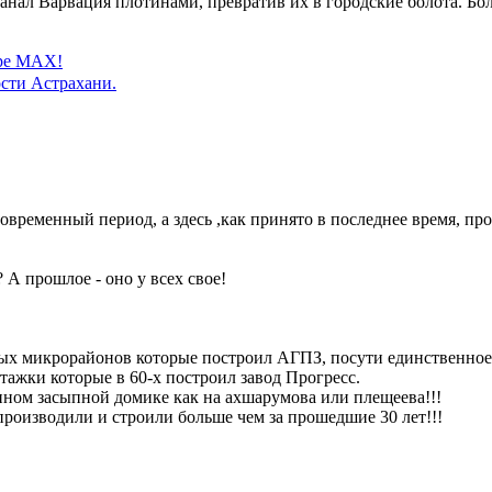
анал Варвация плотинами, превратив их в городские болота. Бо
ере MAX!
сти Астрахани.
овременный период, а здесь ,как принято в последнее время, пр
 А прошлое - оно у всех свое!
ых микрорайонов которые построил АГПЗ, посути единственно
тажки которые в 60-х построил завод Прогресс.
ном засыпной домике как на ахшарумова или плещеева!!!
производили и строили больше чем за прошедшие 30 лет!!!