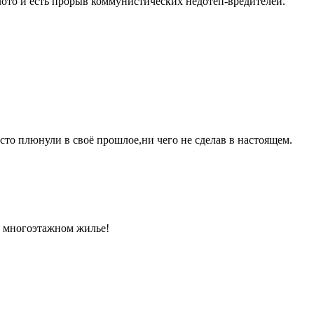
лото и есть прорыв коммунистических недотёп-вредителей.
осто плюнули в своё прошлое,ни чего не сделав в настоящем.
е многоэтажном жилье!