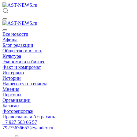
Все новости
Афиша
Блог редакции
Общество и власть
Культура
Экономика и бизнес
Факт и компромат
Интервью
Истории
Нашего сукна епанча
Мнения
Персоны
Организации
Балаган
Фоторепортаж
Православная Астрахань
+7 927 563 66 57
79275636657@yandex.ru