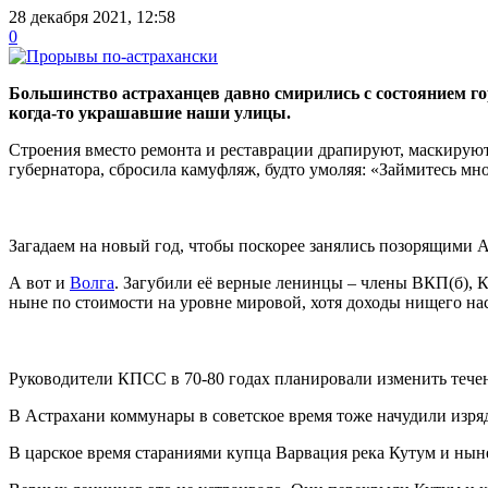
28 декабря 2021, 12:58
0
Большинство астраханцев давно смирились с состоянием го
когда-то украшавшие наши улицы.
Строения вместо ремонта и реставрации драпируют, маскируют,
губернатора, сбросила камуфляж, будто умоляя: «Займитесь мно
Загадаем на новый год, чтобы поскорее занялись позорящими 
А вот и
Волга
. Загубили её верные ленинцы – члены ВКП(б), 
ныне по стоимости на уровне мировой, хотя доходы нищего нас
Руководители КПСС в 70-80 годах планировали изменить течени
В Астрахани коммунары в советское время тоже начудили изря
В царское время стараниями купца Варвация река Кутум и нын