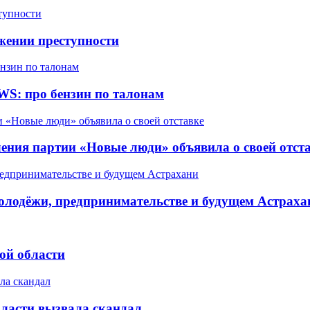
жении преступности
WS: про бензин по талонам
ления партии «Новые люди» объявила о своей отст
олодёжи, предпринимательстве и будущем Астраха
ой области
бласти вызвала скандал