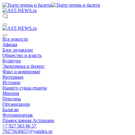
Все новости
Афиша
Блог редакции
Общество и власть
Культура
Экономика и бизнес
Факт и компромат
Интервью
Истории
Нашего сукна епанча
Мнения
Персоны
Организации
Балаган
Фоторепортаж
Православная Астрахань
+7 927 563 66 57
79275636657@yandex.ru