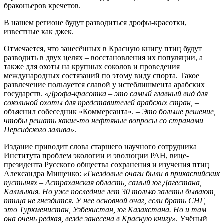
браконьеров кречетов.
В нашем регионе будут разводиться дрофы-красотки,
известные как джек.
Отмечается, что занесённых в Красную книгу птиц будут
разводить в двух целях – восстановления их популяции, а
также для охоты на крупных соколов и проведения
международных состязаний по этому виду спорта. Такое
развлечение пользуется славой у истеблишмента арабских
государств.
«Дрофа-красотка – это самый главный вид для
соколиной охоты для представителей арабских стран,
–
объяснил собеседник «Коммерсанта». –
Это больше решение,
чтобы решать какие-то нефтяные вопросы со странами
Персидского залива»
.
Издание приводит слова старшего научного сотрудника
Института проблем экологии и эволюции РАН, вице-
президента Русского общества сохранения и изучения птиц
Александра Мищенко:
«Гнездовые очаги были в прикаспийских
пустынях – Астраханская область, самый юг Дагестана,
Калмыкия. Но уже последние лет 30 только залеты бывают,
птица не гнездится. У нее основной очаг, если брать СНГ,
это Туркменистан, Узбекистан, юг Казахстана. Но и там
она очень редкая, везде занесена в Красную книгу»
. Учёный