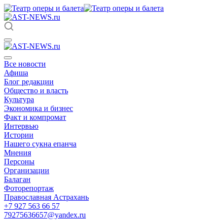
Все новости
Афиша
Блог редакции
Общество и власть
Культура
Экономика и бизнес
Факт и компромат
Интервью
Истории
Нашего сукна епанча
Мнения
Персоны
Организации
Балаган
Фоторепортаж
Православная Астрахань
+7 927 563 66 57
79275636657@yandex.ru