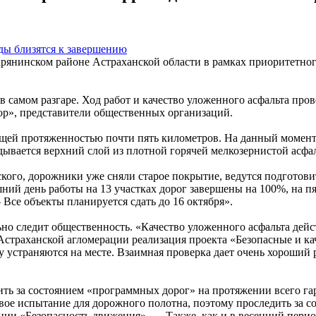
янинском районе Астраханской области в рамках приоритетного
 в самом разгаре. Ход работ и качество уложенного асфальта п
р», представители общественных организаций.
 общей протяженностью почти пять километров. На данный момен
дывается верхний слой из плотной горячей мелкозернистой асфа
кого, дорожники уже сняли старое покрытие, ведутся подготови
ний день работы на 13 участках дорог завершены на 100%, на п
се объекты планируется сдать до 16 октября».
о следит общественность. «Качество уложенного асфальта дейс
траханской агломерации реализация проекта «Безопасные и кач
у устраняются на месте. Взаимная проверка дает очень хороший 
ить за состоянием «программных дорог» на протяжении всего га
рвое испытание для дорожного полотна, поэтому проследить за с
ии «Безопасность движения». — Также, как и в весенний период