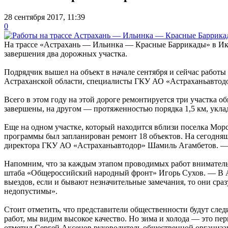
28 сентября 2017, 11:39
0
На трассе «Астрахань — Ильинка — Красные Баррикады» в Икр
завершения два дорожных участка.
Подрядчик вышел на объект в начале сентября и сейчас работы
Астраханской области, специалисты ГКУ АО «Астраханьавтодо
Всего в этом году на этой дороге ремонтируется три участка
завершены, на другом — протяженностью порядка 1,5 км, укла
Еще на одном участке, который находится вблизи поселка Морс
программы был запланирован ремонт 18 объектов. На сегодняш
директора ГКУ АО «Астраханьавтодор» Шамиль Агамбетов. — В
Напомним, что за каждым этапом проводимых работ внимательн
штаба «Общероссийский народный фронт» Игорь Сухов. — В Ас
выездов, если и бывают незначительные замечания, то они сраз
недопустимы».
Стоит отметить, что представители общественности будут след
работ, мы видим высокое качество. Но зима и холода — это пе
отметил Сергей Аксенов руководитель общественной организац