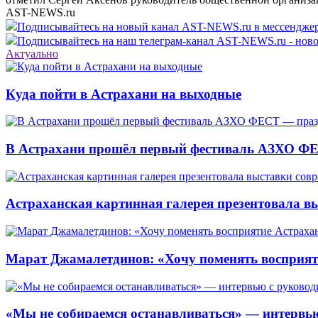
AST-NEWS.ru
Подписывайтесь на новый канал AST-NEWS.ru в мессендж
Подписывайтесь на наш телеграм-канал AST-NEWS.ru - ново
Актуально
Куда пойти в Астрахани на выходные
В Астрахани прошёл первый фестиваль АЗХО ФЕ
Астраханская картинная галерея презентовала вы
Марат Джамалетдинов: «Хочу поменять восприят
«Мы не собираемся останавливаться» — интервью