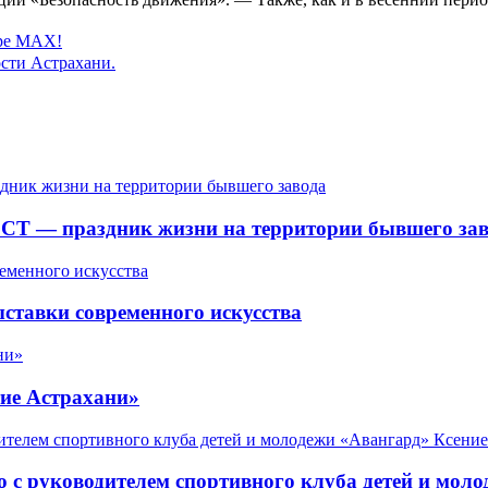
ере MAX!
сти Астрахани.
СТ — праздник жизни на территории бывшего зав
ставки современного искусства
ие Астрахани»
 с руководителем спортивного клуба детей и мол