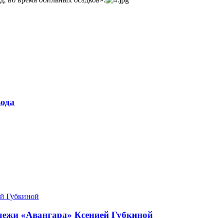
ода
одежи «Авангард» Ксенией Губкиной