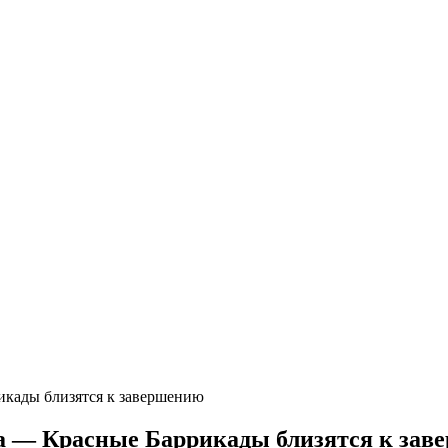
икады близятся к завершению
а — Красные Баррикады близятся к зав