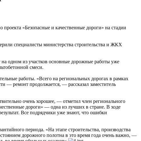
 проекта «Безопасные и качественные дороги» на стадии
роверили специалисты министерства строительства и ЖКХ
т на одном из участков основные дорожные работы уже
льтобетонной смеси.
тельные работы. «Всего на региональных дорогах в рамках
яти — ремонт продолжается, — рассказал заместитель
твительно очень хорошее, — отметил член регионального
ественные дороги» — одна из лучших в стране. В ходе
результат. Все подрядчики уже знают, что ошибки
рантийного периода. «На этапе строительства, производства
остоянием дорожного полотна в это время года очень важно, —
, во время обильных осадков».