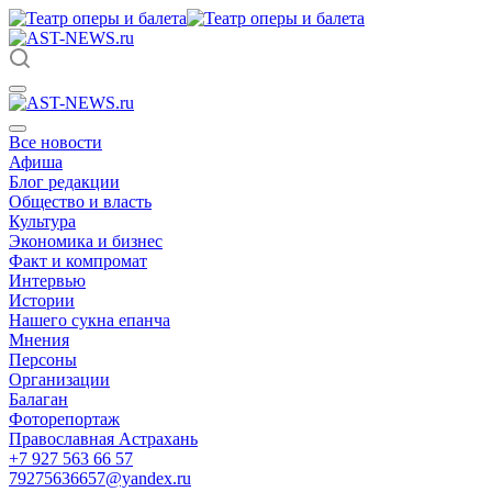
Все новости
Афиша
Блог редакции
Общество и власть
Культура
Экономика и бизнес
Факт и компромат
Интервью
Истории
Нашего сукна епанча
Мнения
Персоны
Организации
Балаган
Фоторепортаж
Православная Астрахань
+7 927 563 66 57
79275636657@yandex.ru