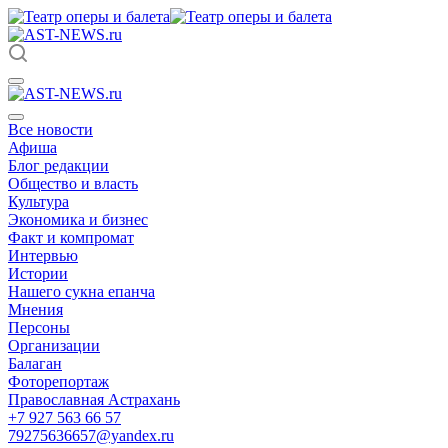
Все новости
Афиша
Блог редакции
Общество и власть
Культура
Экономика и бизнес
Факт и компромат
Интервью
Истории
Нашего сукна епанча
Мнения
Персоны
Организации
Балаган
Фоторепортаж
Православная Астрахань
+7 927 563 66 57
79275636657@yandex.ru