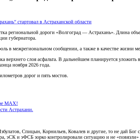
ка региональной дороги «Волгоград — Астрахань». Длина объек
ции губернатора.
роль в межрегиональном сообщении, а также в качестве жизни м
езка верхнего слоя асфальта. В дальнейшем планируется уложит
онца ноября 2026 года.
илометров дорог и пять мостов.
ере MAX!
сти Астрахани.
улатов, Спицын, Корнильев, Ковалев и другие, то не дай Бог с
ура, эСК и эФСБ зорко контролировали ситуацию и не «повязли» 