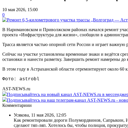
10 мая 2026, 15:00
0
В Наримановском и Приволжском районах начался ремонт участ
проекта «Инфраструктура для жизни», сообщили в администра
Трасса является частью опорной сети России и играет важную 
Сейчас на участке установлены временные знаки и ведётся ср
остановки и нанести разметку. Завершить ремонт намерены до к
В этом году в Астраханской области отремонтируют около 60 к
Фото: astrobl
AST-NEWS.ru
Подписывайтесь на новый канал AST-NEWS.ru в мессендж
Подписывайтесь на наш телеграм-канал AST-NEWS.ru - ново
Комментариии
Усякова
,
11 мая 2026, 12:05
Как ремонтировали дороги Полумордвинов, Сапрыкин, Изб
сделают тяп-ляп. Хотелось бы, чтобы полиция, прокурат