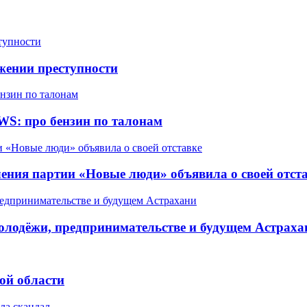
жении преступности
WS: про бензин по талонам
ления партии «Новые люди» объявила о своей отст
олодёжи, предпринимательстве и будущем Астраха
ой области