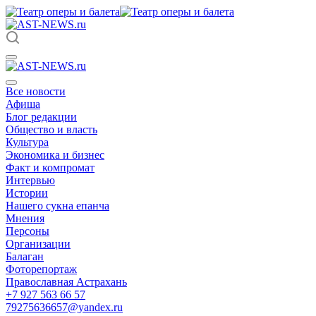
Все новости
Афиша
Блог редакции
Общество и власть
Культура
Экономика и бизнес
Факт и компромат
Интервью
Истории
Нашего сукна епанча
Мнения
Персоны
Организации
Балаган
Фоторепортаж
Православная Астрахань
+7 927 563 66 57
79275636657@yandex.ru