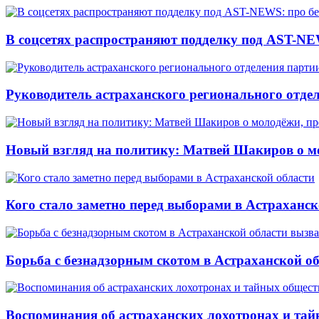
В соцсетях распространяют подделку под AST-NE
Руководитель астраханского регионального отде
Новый взгляд на политику: Матвей Шакиров о м
Кого стало заметно перед выборами в Астраханск
Борьба с безнадзорным скотом в Астраханской о
Воспоминания об астраханских лохотронах и тай