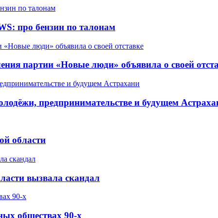
WS: про бензин по талонам
ления партии «Новые люди» объявила о своей отст
олодёжи, предпринимательстве и будущем Астраха
ой области
бласти вызвала скандал
ных обществах 90-х