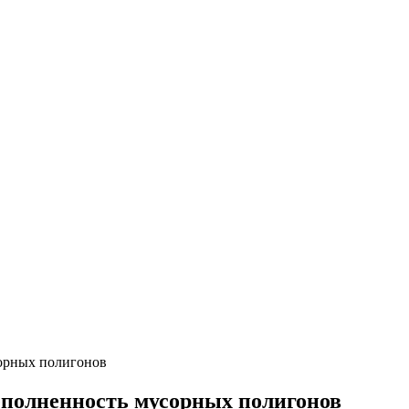
сорных полигонов
еполненность мусорных полигонов