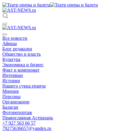
Все новости
Афиша
Блог редакции
Общество и власть
Культура
Экономика и бизнес
Факт и компромат
Интервью
Истории
Нашего сукна епанча
Мнения
Персоны
Организации
Балаган
Фоторепортаж
Православная Астрахань
+7 927 563 66 57
79275636657@yandex.ru