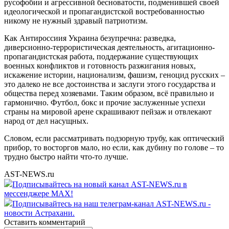
русофобии и агрессивной бесноватости, подменившей своей
идеологической и пропагандистской востребованностью
никому не нужный здравый патриотизм.
Как Антироссиия Украина безупречна: разведка,
диверсионно-террористическая деятельность, агитационно-
пропагандистская работа, поддержание существующих
военных конфликтов и готовность разжигания новых,
искажение истории, национализм, фашизм, геноцид русских –
это далеко не все достоинства и заслуги этого государства и
общества перед хозяевами. Таким образом, всё правильно и
гармонично. Футбол, бокс и прочие заслуженные успехи
страны на мировой арене скрашивают пейзаж и отвлекают
народ от дел насущных.
Словом, если рассматривать подзорную трубу, как оптический
прибор, то восторгов мало, но если, как дубину по голове – то
трудно быстро найти что-то лучше.
AST-NEWS.ru
Подписывайтесь на новый канал AST-NEWS.ru в
мессенджере MAX!
Подписывайтесь на наш телеграм-канал AST-NEWS.ru -
новости Астрахани.
Оставить комментарий