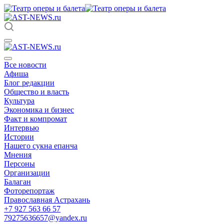
Все новости
Афиша
Блог редакции
Общество и власть
Культура
Экономика и бизнес
Факт и компромат
Интервью
Истории
Нашего сукна епанча
Мнения
Персоны
Организации
Балаган
Фоторепортаж
Православная Астрахань
+7 927 563 66 57
79275636657@yandex.ru