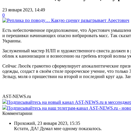
23 января 2023, 14:49
0
Есть небеспочвенное предположение, что Арестович умышлен
и перешивки начинающих опасно вибрировать масс. Так сказат
Украины.
Заслуженный мастер НЛП и художественного свиста должен в р
облик к канонизации и вознесению на гребень второй волны у
Сейчас Люсёк грамотно сформулирует апокалиптические призна
одежды, создаст в своём стиле пророческое учение, что только 
Зельцу, моля о пришествии на второй и последний круг ада. За
AST-NEWS.ru
Подписывайтесь на новый канал AST-NEWS.ru в мессендж
Подписывайтесь на наш телеграм-канал AST-NEWS.ru - ново
Комментариии
Прохожий
,
23 января 2023, 15:35
Кстати, ДА! Думал мне одному показалось.