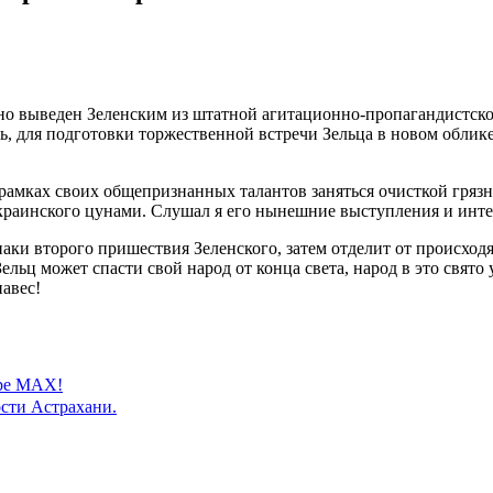
но выведен Зеленским из штатной агитационно-пропагандистск
ь, для подготовки торжественной встречи Зельца в новом обли
амках своих общепризнанных талантов заняться очисткой грязн
краинского цунами. Слушал я его нынешние выступления и инте
ки второго пришествия Зеленского, затем отделит от происходя
Зельц может спасти свой народ от конца света, народ в это свято
навес!
ере MAX!
сти Астрахани.