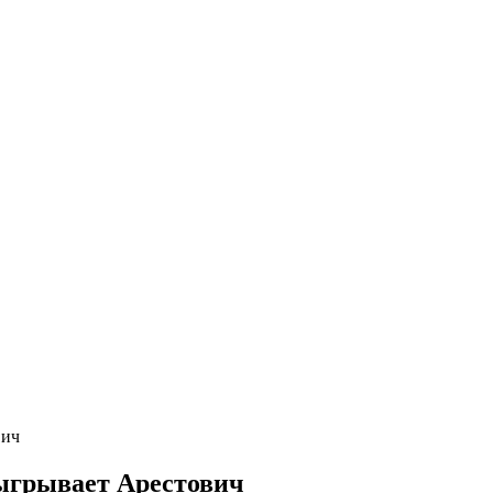
вич
ыгрывает Арестович