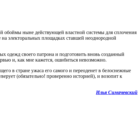
ой обоймы ныне действующей властной системы для сплочения
ке на электоральных площадках ставшей неоднородной
ых одежд своего патрона и подготовить вновь созданный
рвью и, как мне кажется, ошибиться невозможно.
щего в стране ужаса его самого и переоденет в белоснежные
 уверует (обязательно! проверенно историей), и возопит к
Илья Симачевский