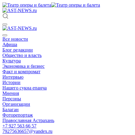
Все новости
Афиша
Блог редакции
Общество и власть
Культура
Экономика и бизнес
Факт и компромат
Интервью
Истории
Нашего сукна епанча
Мнения
Персоны
Организации
Балаган
Фоторепортаж
Православная Астрахань
+7 927 563 66 57
79275636657@yandex.ru