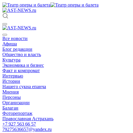
Все новости
Афиша
Блог редакции
Общество и власть
Культура
Экономика и бизнес
Факт и компромат
Интервью
Истории
Нашего сукна епанча
Мнения
Персоны
Организации
Балаган
Фоторепортаж
Православная Астрахань
+7 927 563 66 57
79275636657@yandex.ru