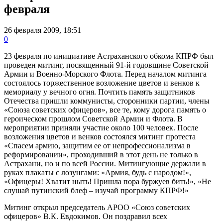
февраля
26 февраля 2009, 18:51
0
23 февраля по инициативе Астраханского обкома КПРФ был
проведен митинг, посвященный 91-й годовщине Советской
Армии и Военно-Морского Флота. Перед началом митинга
состоялось торжественное возложение цветов и венков к
мемориалу у вечного огня. Почтить память защитников
Отечества пришли коммунисты, сторонники партии, члены
«Союза советских офицеров», все те, кому дорога память о
героическом прошлом Советской Армии и Флота. В
мероприятии приняли участие около 100 человек. После
возложения цветов и венков состоялся митинг протеста
«Спасем армию, защитим ее от непрофессионализма в
реформировании», проходивший в этот день не только в
Астрахани, но и по всей России. Митингующие держали в
руках плакаты с лозунгами: «Армия, будь с народом!»,
«Офицеры! Хватит ныть! Пришла пора буржуев бить!», «Не
слушай путинский блеф – изучай программу КПРФ!»
Митинг открыл председатель АРОО «Союз советских
офицеров» В.К. Евдокимов. Он поздравил всех