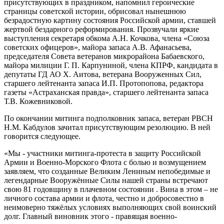
присутствующих в праздником, напомнил героические
страницы советской истории, обрисовал нынешнюю
безрадостную картину состояния Российской армии, ставшей
жертвой бездарного реформирования. Прозвучали яркие
выступления секретаря обкома А.Н. Кочкова, члена «Союза
советских офицеров», майора запаса А.В. Афанасьева,
председателя Совета ветеранов микрорайона Бабаевского,
майора милиции Г. П. Карпуниной, члена КПРФ, кандидата в
депутаты ГД АО Х. Аитова, ветерана Вооруженных Сил,
старшего лейтенанта запаса И.П. Протопопова, редактора
газеты «Астраханская правда», старшего лейтенанта запаса
Т.В. Кожевниковой.
По окончании митинга подполковник запаса, ветеран РВСН
Н.М. Кабдулов зачитал присутствующим резолюцию. В ней
говорится следующее.
«Мы - участники митинга-протеста в защиту Российской
Армии и Военно-Морского Флота с болью и возмущением
заявляем, что созданные Великим Лениным непобедимые и
легендарные Вооружённые Силы нашей страны встречают
свою 81 годовщину в плачевном состоянии . Вина в этом – не
личного состава армии и флота, честно и добросовестно в
неимоверно тяжёлых условиях выполняющих свой воинский
долг. Главный виновник этого - правящая военно-