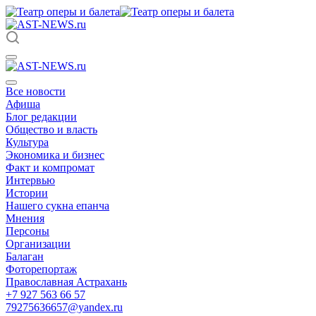
Все новости
Афиша
Блог редакции
Общество и власть
Культура
Экономика и бизнес
Факт и компромат
Интервью
Истории
Нашего сукна епанча
Мнения
Персоны
Организации
Балаган
Фоторепортаж
Православная Астрахань
+7 927 563 66 57
79275636657@yandex.ru