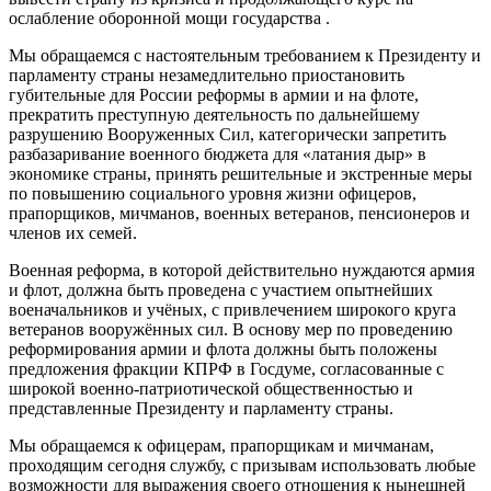
ослабление оборонной мощи государства .
Мы обращаемся с настоятельным требованием к Президенту и
парламенту страны незамедлительно приостановить
губительные для России реформы в армии и на флоте,
прекратить преступную деятельность по дальнейшему
разрушению Вооруженных Сил, категорически запретить
разбазаривание военного бюджета для «латания дыр» в
экономике страны, принять решительные и экстренные меры
по повышению социального уровня жизни офицеров,
прапорщиков, мичманов, военных ветеранов, пенсионеров и
членов их семей.
Военная реформа, в которой действительно нуждаются армия
и флот, должна быть проведена с участием опытнейших
военачальников и учёных, с привлечением широкого круга
ветеранов вооружённых сил. В основу мер по проведению
реформирования армии и флота должны быть положены
предложения фракции КПРФ в Госдуме, согласованные с
широкой военно-патриотической общественностью и
представленные Президенту и парламенту страны.
Мы обращаемся к офицерам, прапорщикам и мичманам,
проходящим сегодня службу, с призывам использовать любые
возможности для выражения своего отношения к нынешней