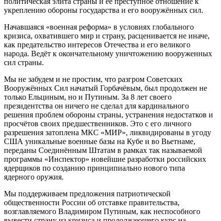
политическая элита страны и ее преступное отношение к
укреплению обороны государства и его вооружённых сил.
Начавшаяся «военная реформа» в условиях глобального
кризиса, охватившего мир и страну, расценивается не иначе,
как предательство интересов Отечества и его великого
народа. Ведёт к окончательному уничтожению вооруженных
сил страны.
Мы не забудем и не простим, что разгром Советских
Вооружённых Сил начатый Горбачёвым, был продолжен не
только Ельциным, но и Путиным. За 8 лет своего
президентства он ничего не сделал для кардинального
решения проблем обороны страны, устранения недостатков и
просчётов своих предшественников. Это с его личного
разрешения затоплена МКС «МИР», ликвидированы в угоду
США уникальные военные базы на Кубе и во Вьетнаме,
переданы Соединённым Штатам в рамках так называемой
программы «Инспектор» новейшие разработки российских
ядерщиков по созданию принципиально нового типа
ядерного оружия.
Мы поддерживаем предложения патриотической
общественности России об отставке правительства,
возглавляемого Владимиром Путиным, как неспособного
вывести страну из кризиса и продолжающего курс на