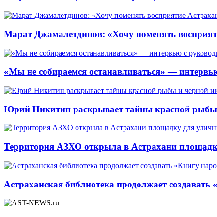
Марат Джамалетдинов: «Хочу поменять восприят
«Мы не собираемся останавливаться» — интервью
Юрий Никитин раскрывает тайны красной рыбы и
Территория АЗХО открыла в Астрахани площадк
Астраханская библиотека продолжает создавать 