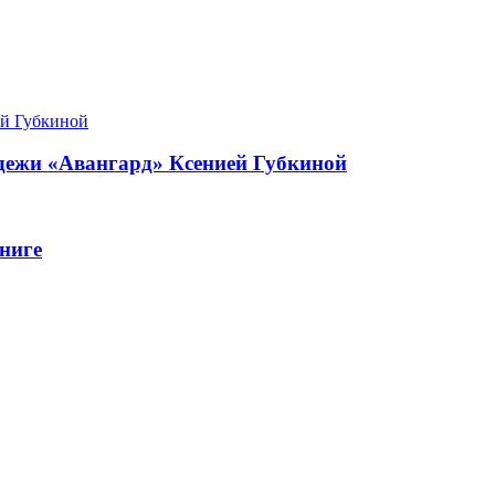
одежи «Авангард» Ксенией Губкиной
ниге