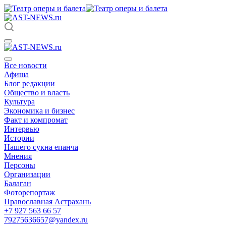
Все новости
Афиша
Блог редакции
Общество и власть
Культура
Экономика и бизнес
Факт и компромат
Интервью
Истории
Нашего сукна епанча
Мнения
Персоны
Организации
Балаган
Фоторепортаж
Православная Астрахань
+7 927 563 66 57
79275636657@yandex.ru