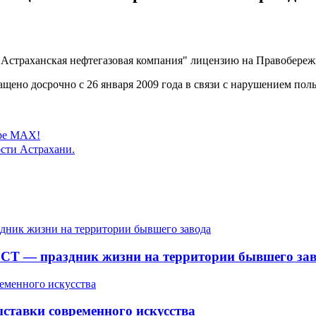
"Астраханская нефтегазовая компания" лицензию на Правобереж
ращено досрочно с 26 января 2009 года в связи с нарушением п
ере MAX!
сти Астрахани.
СТ — праздник жизни на территории бывшего зав
ставки современного искусства