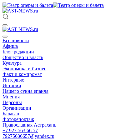
Все новости
Афиша
Блог редакции
Общество и власть
Культура
Экономика и бизнес
Факт и компромат
Интервью
Истории
Нашего сукна епанча
Мнения
Персоны
Организации
Балаган
Фоторепортаж
Православная Астрахань
+7 927 563 66 57
79275636657@yandex.ru