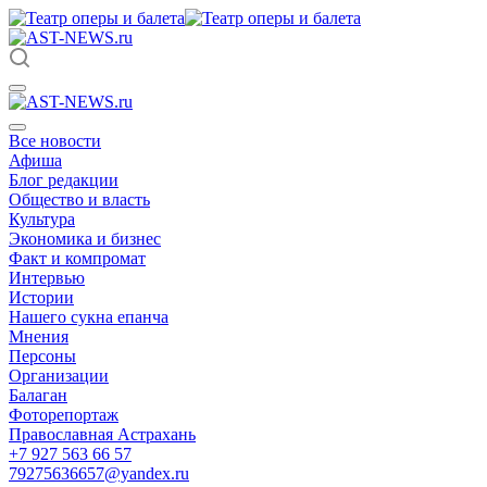
Все новости
Афиша
Блог редакции
Общество и власть
Культура
Экономика и бизнес
Факт и компромат
Интервью
Истории
Нашего сукна епанча
Мнения
Персоны
Организации
Балаган
Фоторепортаж
Православная Астрахань
+7 927 563 66 57
79275636657@yandex.ru