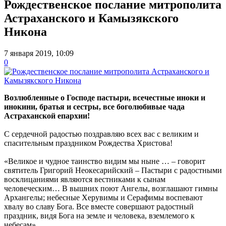
Рождественское послание митрополита
Астраханского и Камызякского
Никона
7 января 2019, 10:09
0
Возлюбленные о Господе пастыри, всечестные иноки и
инокини, братья и сестры, все боголюбивые чада
Астраханской епархии!
С сердечной радостью поздравляю всех вас с великим и
спасительным праздником Рождества Христова!
«Великое и чудное таинство видим мы ныне … – говорит
святитель Григорий Неокесарийский – Пастыри с радостными
восклицаниями являются вестниками к сынам
человеческим… В вышних поют Ангелы, возглашают гимны
Архангелы; небесные Херувимы и Серафимы воспевают
хвалу во славу Бога. Все вместе совершают радостный
праздник, видя Бога на земле и человека, вземлемого к
небесам».