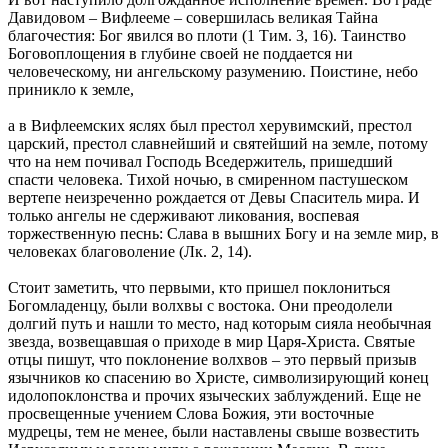
Давидовом – Вифлееме – совершилась великая Тайна
благочестия: Бог явился во плоти (1 Тим. 3, 16). Таинство
Боговоплощения в глубине своей не поддается ни
человеческому, ни ангельскому разумению. Поистине, небо
приникло к земле,
а в Вифлеемских яслях был престол херувимский, престол
царский, престол славнейший и святейший на земле, потому
что на нем почивал Господь Вседержитель, пришедший
спасти человека. Тихой ночью, в смиренном пастушеском
вертепе неизреченно рождается от Девы Спаситель мира. И
только ангелы не сдерживают ликования, воспевая
торжественную песнь: Слава в вышних Богу и на земле мир, в
человеках благоволение (Лк. 2, 14).
Стоит заметить, что первыми, кто пришел поклониться
Богомладенцу, были волхвы с востока. Они преодолели
долгий путь и нашли то место, над которым сияла необычная
звезда, возвещавшая о приходе в мир Царя-Христа. Святые
отцы пишут, что поклонение волхвов – это первый призыв
язычников ко спасению во Христе, символизирующий конец
идолопоклонства и прочих языческих заблуждений. Еще не
просвещенные учением Слова Божия, эти восточные
мудрецы, тем не менее, были наставлены свыше возвестить