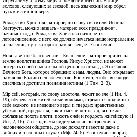
Иерусалиму и всему миру о рождении Мессии. В лице
волхвов, следующих за звездой, весь языческий мир обрел
путь к истинной вере.
Рождество Христово, которое, по слову святителя Иоанна
Златоуста, можно назвать «матерью всех праздников»,
начинает год, с Рождества Христова начинается
летоисчисление, с него же должно начаться наше исправление
и спасение, путь которого нам возвещает Евангелие.
Новозаветное благовестие – Евангелие – которое принес на
землю воплотившийся Господь Иисус Христос, не может
потерять своей спасительной ценности никогда. Это Слово
Вечного Бога, которое обращено к нам, людям. Оно открывает
нам волю Божию о человечестве: Бог хочет, чтобы все люди
спаслись и достигли познания истины (1 Тим. 2, 3).
Мiр сей, который, по слову апостола, лежит во зле (1 Ин. 4,
19), обуревается житейскими волнами, стремится подчинить
себе всякого, не имеющего веры и твердых нравственных
убеждений, предлагая, как и тысячи лет назад, все те же
соблазны: похоть плоти, похоть очей и гордость житейскую (1
Ин., 2, 16). И сегодня мы видим многие нестроения в
человеческом обществе, до нас доходят известия даже о
войнах и о военных слухах (Мф. 24, 6). Евангелие говорит,