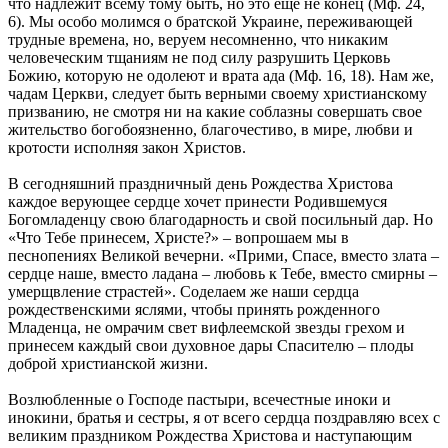
что надлежит всему тому быть, но это еще не конец (Мф. 24,
6). Мы особо молимся о братской Украине, переживающей
трудные времена, но, веруем несомненно, что никаким
человеческим тщаниям не под силу разрушить Церковь
Божию, которую не одолеют и врата ада (Мф. 16, 18). Нам же,
чадам Церкви, следует быть верными своему христианскому
призванию, не смотря ни на какие соблазны совершать свое
жительство богобоязненно, благочестиво, в мире, любви и
кротости исполняя закон Христов.
В сегодняшний праздничный день Рождества Христова
каждое верующее сердце хочет принести Родившемуся
Богомладенцу свою благодарность и свой посильный дар. Но
«Что Тебе принесем, Христе?» – вопрошаем мы в
песнопениях Великой вечерни. «Прими, Спасе, вместо злата –
сердце наше, вместо ладана – любовь к Тебе, вместо смирны –
умерщвление страстей». Соделаем же наши сердца
рождественскими яслями, чтобы принять рожденного
Младенца, не омрачим свет вифлеемской звезды грехом и
принесем каждый свои духовное дары Спасителю – плоды
доброй христианской жизни.
Возлюбленные о Господе пастыри, всечестные иноки и
инокини, братья и сестры, я от всего сердца поздравляю всех с
великим праздником Рождества Христова и наступающим