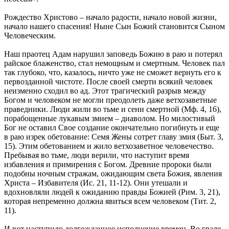
Рождество Христово – начало радости, начало новой жизни,
начало нашего спасения! Ныне Сын Божий становится Сыном
Человеческим.
Наш праотец Адам нарушил заповедь Божию в раю и потерял
райское блаженство, стал немощным и смертным. Человек пал
так глубоко, что, казалось, ничто уже не сможет вернуть его к
первозданной чистоте. После своей смерти всякий человек
неизменно сходил во ад. Этот трагический разрыв между
Богом и человеком не могли преодолеть даже ветхозаветные
праведники. Люди жили во тьме и сени смертной (Мф. 4, 16),
порабощенные лукавым змием – диаволом. Но милостивый
Бог не оставил Свое создание окончательно погибнуть и еще
в раю изрек обетование: Семя Жены сотрет главу змия (Быт. 3,
15). Этим обетованием и жило ветхозаветное человечество.
Пребывая во тьме, люди верили, что наступит время
избавления и примирения с Богом. Древние пророки были
подобны ночным стражам, ожидающим света Божия, явления
Христа – Избавителя (Ис. 21, 11-12). Они утешали и
вдохновляли людей к ожиданию правды Божией (Рим. 3, 21),
которая непременно должна явиться всем человеком (Тит. 2,
11).
И вот наступило долгожданное исполнение времен. Во граде