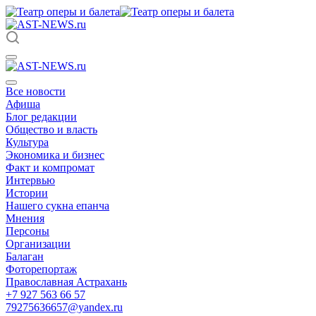
Все новости
Афиша
Блог редакции
Общество и власть
Культура
Экономика и бизнес
Факт и компромат
Интервью
Истории
Нашего сукна епанча
Мнения
Персоны
Организации
Балаган
Фоторепортаж
Православная Астрахань
+7 927 563 66 57
79275636657@yandex.ru