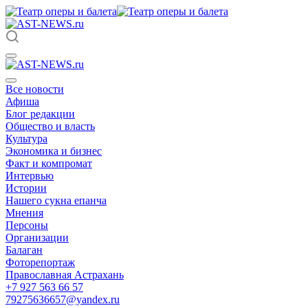
Все новости
Афиша
Блог редакции
Общество и власть
Культура
Экономика и бизнес
Факт и компромат
Интервью
Истории
Нашего сукна епанча
Мнения
Персоны
Организации
Балаган
Фоторепортаж
Православная Астрахань
+7 927 563 66 57
79275636657@yandex.ru