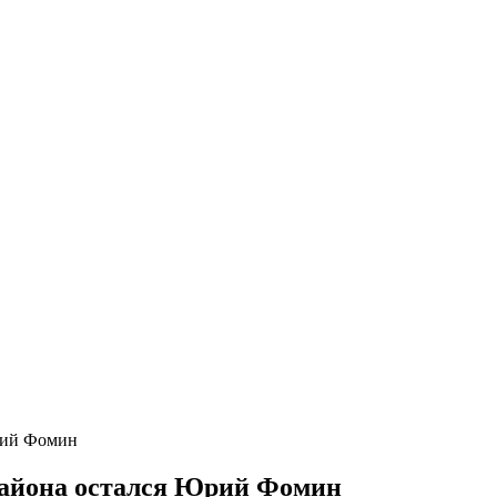
рий Фомин
района остался Юрий Фомин