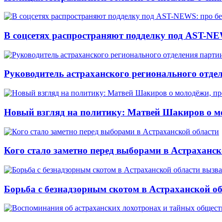
В соцсетях распространяют подделку под AST-NE
Руководитель астраханского регионального отде
Новый взгляд на политику: Матвей Шакиров о м
Кого стало заметно перед выборами в Астраханск
Борьба с безнадзорным скотом в Астраханской о