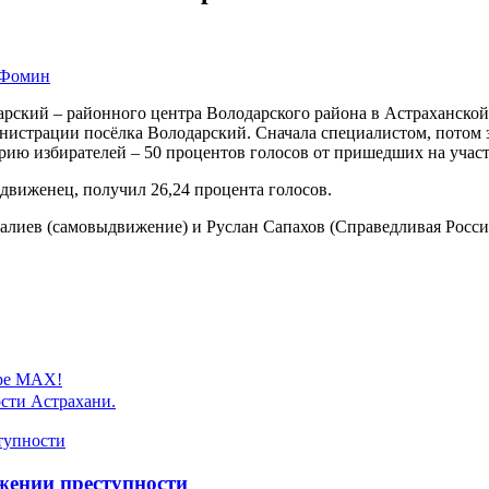
рский – районного центра Володарского района в Астраханской
истрации посёлка Володарский. Сначала специалистом, потом за
ерию избирателей – 50 процентов голосов от пришедших на участ
виженец, получил 26,24 процента голосов.
алиев (самовыдвижение) и Руслан Сапахов (Справедливая Росси
ере MAX!
сти Астрахани.
жении преступности