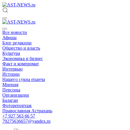
Все новости
Афиша
Блог редакции
Общество и власть
Культура
Экономика и бизнес
Факт и компромат
Интервью
Истории
Нашего сукна епанча
Мнения
Персоны
Организации
Балаган
Фоторепортаж
Православная Астрахань
+7 927 563 66 57
79275636657@yandex.ru