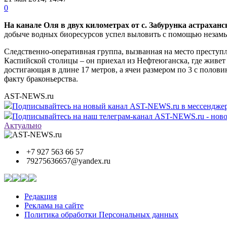
0
На канале Оля в двух километрах от с. Забурунка астрахан
добыче водных биоресурсов успел выловить с помощью незамы
Следственно-оперативная группа, вызванная на место преступ
Каспийской столицы – он приехал из Нефтеюганска, где живет и
достигающая в длине 17 метров, а ячеи размером по 3 с полови
факту браконьерства.
AST-NEWS.ru
Подписывайтесь на новый канал AST-NEWS.ru в мессендж
Подписывайтесь на наш телеграм-канал AST-NEWS.ru - ново
Актуально
+7 927 563 66 57
79275636657@yandex.ru
Редакция
Реклама на сайте
Политика обработки Персональных данных