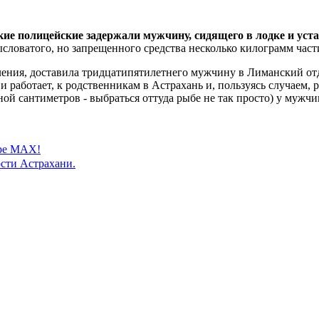
ские полицейские задержали мужчину, сидящего в лодке и уст
словатого, но запрещенного средства несколько килограмм час
ления, доставила тридцатипятилетнего мужчину в Лиманский отд
 работает, к родственникам в Астрахань и, пользуясь случаем, 
ной сантиметров - выбраться оттуда рыбе не так просто) у мужч
ере MAX!
сти Астрахани.