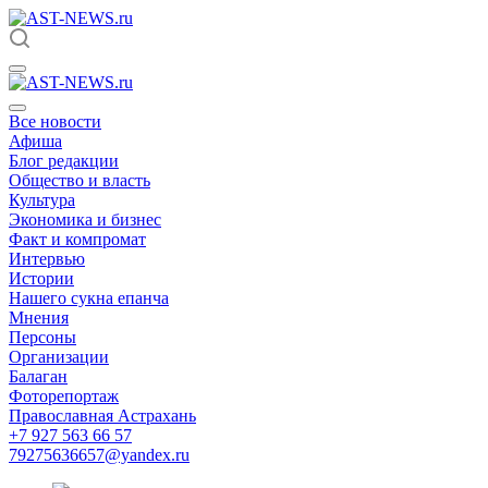
Все новости
Афиша
Блог редакции
Общество и власть
Культура
Экономика и бизнес
Факт и компромат
Интервью
Истории
Нашего сукна епанча
Мнения
Персоны
Организации
Балаган
Фоторепортаж
Православная Астрахань
+7 927 563 66 57
79275636657@yandex.ru