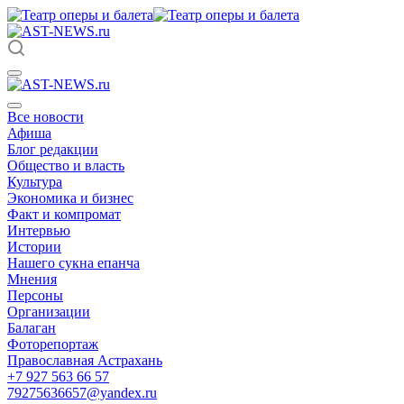
Все новости
Афиша
Блог редакции
Общество и власть
Культура
Экономика и бизнес
Факт и компромат
Интервью
Истории
Нашего сукна епанча
Мнения
Персоны
Организации
Балаган
Фоторепортаж
Православная Астрахань
+7 927 563 66 57
79275636657@yandex.ru