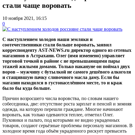
стали чаще воровать
10 ноября 2021, 16:15
0
С наступлением холодов наши земляки и
соотечественники стали больше воровать, заявил
корреспонденту AST-NEWS.ru директор одного из сетевых
магазинов в Астрахани. Олег (имя изменено) управляет
торговой точкой в районе с не превышающими пары
этажей жилыми домами. Только накануне он поймал двух
воров – мужчину с бутылкой не самого дешёвого алкоголя
и стащившую пачку сливочного масла даму. Если бы
магазин находился в густонаселённом месте, то и краж
было бы куда больше.
Причин возросшего числа воровства, по словам нашего
собеседника, две: отсутствие роста зарплат и пенсий и зимняя
одежда, на которую перешли граждане. Многие начинают
воровать, как только одеваются теплее, отметил Олег.
Пуховики и пальто, под которыми не видно украденных
товаров, создают серьёзные проблемы персоналу магазинов. В
холодное время года объём украденного рискует превысить