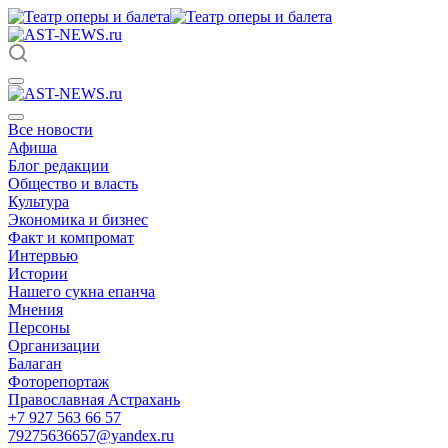
Все новости
Афиша
Блог редакции
Общество и власть
Культура
Экономика и бизнес
Факт и компромат
Интервью
Истории
Нашего сукна епанча
Мнения
Персоны
Организации
Балаган
Фоторепортаж
Православная Астрахань
+7 927 563 66 57
79275636657@yandex.ru