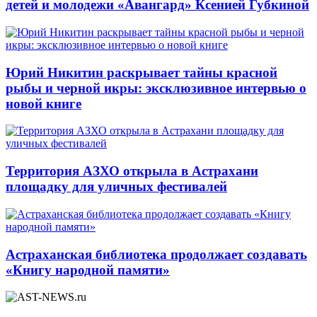
детей и молодежи «Авангард» Ксенией Губкиной
Юрий Никитин раскрывает тайны красной
рыбы и черной икры: эксклюзивное интервью о
новой книге
Территория АЗХО открыла в Астрахани
площадку для уличных фестивалей
Астраханская библиотека продолжает создавать
«Книгу народной памяти»