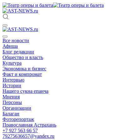
Все новости
Афиша
Блог редакции
Общество и власть
Культура
Экономика и бизнес
Факт и компромат
Интервью
Истории
Нашего сукна епанча
Мнения
Персоны
Организации
Балаган
Фоторепортаж
Православная Астрахань
+7 927 563 66 57
79275636657@yandex.ru