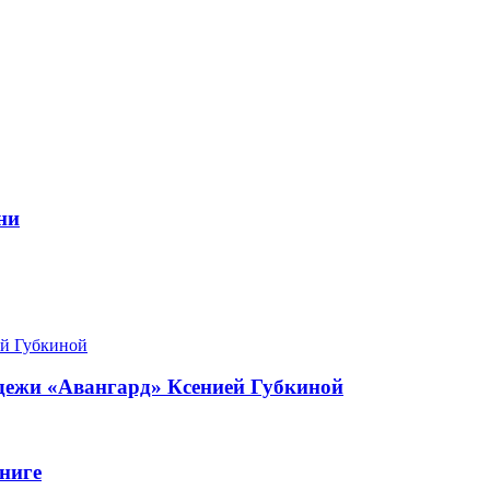
ни
одежи «Авангард» Ксенией Губкиной
ниге