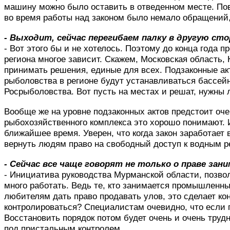
машину можно было оставить в отведенном месте. Пове
во время работы над законом было немало обращений,
- Выходит, сейчас перегибаем палку в другую ст
- Вот этого бы и не хотелось. Поэтому до конца года 
региона многое зависит. Скажем, Московская область, 
принимать решения, единые для всех. Подзаконные акт
рыболовства в регионе будут устанавливаться бассей
Росрыболовства. Вот пусть на местах и решат, нужны 
Вообще же на уровне подзаконных актов предстоит оче
рыбохозяйственного комплекса это хорошо понимают. И
ближайшее время. Уверен, что когда закон заработает 
вернуть людям право на свободный доступ к водным р
- Сейчас все чаще говорят не только о праве за
- Инициатива руководства Мурманской области, позво
много работать. Ведь те, кто занимается промышленны
любителям дать право продавать улов, это сделает кон
контролироваться? Специалистам очевидно, что если 
Восстановить порядок потом будет очень и очень труд
под пристальным контролем.