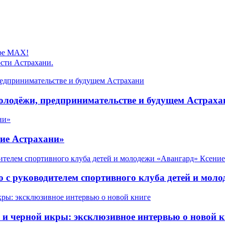
ере MAX!
сти Астрахани.
олодёжи, предпринимательстве и будущем Астраха
ие Астрахани»
 с руководителем спортивного клуба детей и мол
 черной икры: эксклюзивное интервью о новой к