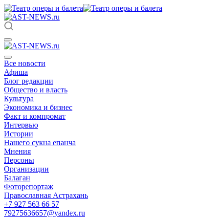
Все новости
Афиша
Блог редакции
Общество и власть
Культура
Экономика и бизнес
Факт и компромат
Интервью
Истории
Нашего сукна епанча
Мнения
Персоны
Организации
Балаган
Фоторепортаж
Православная Астрахань
+7 927 563 66 57
79275636657@yandex.ru