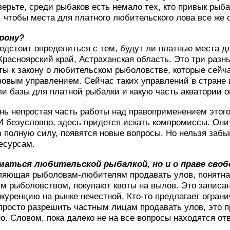
рьте, среди рыбаков есть немало тех, кто привык рыба
 чтобы места для платного любительского лова все же 
орону?
предстоит определиться с тем, будут ли платные места д
Красноярский край, Астраханская область. Это три разн
ы к закону о любительском рыболовстве, которые сейча
новым управлением. Сейчас таких управлений в стране
ли базы для платной рыбалки и какую часть акватории 
нь непростая часть работы над правоприменением этого
 безусловно, здесь придется искать компромиссы. Они 
в полную силу, появятся новые вопросы. Но нельзя забы
есурсам.
ниматься любительской рыбалкой, но и о праве сво
ляющая рыболовам-любителям продавать улов, понятна 
м рыболовством, покупают квоты на вылов. Это записан
куренцию на рынке нечестной. Кто-то предлагает ограни
просто разрешить частным лицам продавать улов, это п
но. Словом, пока далеко не на все вопросы находятся о