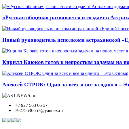
«Русская община» развивается и создает в Астр
Новый руководитель исполкома астраханской «Ед
Кирилл Каюков готов к непростым задачам на но
Алексей СТРОК: Один за всех и все за одного – Э
+7 927 563 66 57
79275636657@yandex.ru