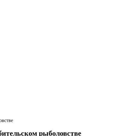
овстве
бительском рыболовстве