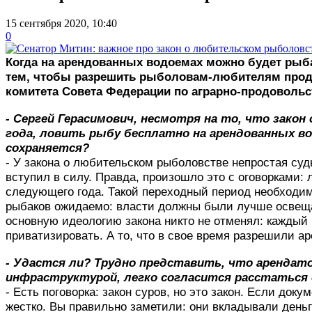
15 сентября 2020, 10:40
0
Когда на арендованных водоемах можно будет рыб
тем, чтобы разрешить рыболовам-любителям прода
комитета Совета Федерации по аграрно-продовольс
- Сергей Герасимович, несмотря на то, что зак
года, ловить рыбу бесплатно на арендованных во
сохраняется?
- У закона о любительском рыболовстве непростая суд
вступил в силу. Правда, произошло это с оговорками:
следующего года. Такой переходный период необходим
рыбаков ожидаемо: власти должны были лучше освещать
основную идеологию закона никто не отменял: каждый
приватизировать. А то, что в свое время разрешили а
- Удастся ли? Трудно представить, что аренда
инфраструктурой, легко согласится расстаться 
- Есть поговорка: закон суров, но это закон. Если док
жестко. Вы правильно заметили: они вкладывали деньг