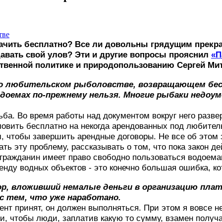
ачить бесплатно? Все ли довольны грядущим прекр
вать свой улов? Эти и другие вопросы прояснил
«П
твенной политике и природопользованию Сергей Мит
он о любительском рыболовстве, возвращающем бес
доемах по-прежнему нельзя. Многие рыбаки недоум
ьба. Во время работы над документом вокруг него разве
 ловить бесплатно на некогда арендованных под любител
, чтобы завершить арендные договоры. Не все об этом 
 эту проблему, рассказывать о том, что пока закон дей
 гражданин имеет право свободно пользоваться водоема
ренду водных объектов - это конечно большая ошибка, к
тор, вложивший немалые деньги в организацию пл
с тем, что уже наработано.
умент принят, он должен выполняться. При этом я вовсе 
и, чтобы люди, заплатив какую то сумму, взамен получ