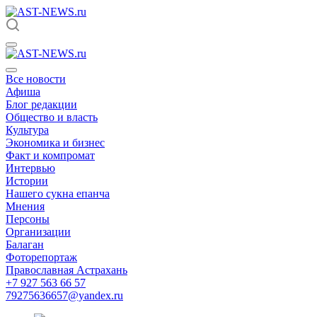
Все новости
Афиша
Блог редакции
Общество и власть
Культура
Экономика и бизнес
Факт и компромат
Интервью
Истории
Нашего сукна епанча
Мнения
Персоны
Организации
Балаган
Фоторепортаж
Православная Астрахань
+7 927 563 66 57
79275636657@yandex.ru