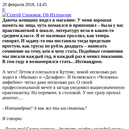
20 февраля 2018, 14:45
0
Давеча женщину видел в магазине. У меня хорошая
память на лица, чуть помаялся и припомнил – была у нас
практиканткой в школе, литературу вела в каком-то
среднем классе. Я ее маленько троллил, как теперь
говорят. И задачу-то она поставила тогда предельно
простую, как трусы по рубль двадцать – написать
сочинение на тему, кем я хочу стать. Подобные сочинения
мы писали каждый год, и каждый раз я менял показания.
В том году я вознамерился стать…Ихтиандром.
А чего? Летом я плескался в Кутуме, зимой несколько раз
ходил в «Малыш» и «Дельфин». И беляевского «Человека-
амфибию» читал даже несколько раз. О своей
профессиональной мечте я загодя уведомил вышеозначенную
практикантку. На перемене, в столовой. У нее сразу пропал
аппетит…
- Ихтиандром? А как же ты им станешь?
Я говорю:
- Делов-то! Самое главное – достать жабры молодой акулы.