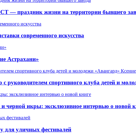
СТ — праздник жизни на территории бывшего зав
ставки современного искусства
ие Астрахани»
 с руководителем спортивного клуба детей и мол
 черной икры: эксклюзивное интервью о новой к
у для уличных фестивалей