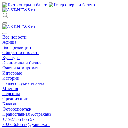
Все новости
Афиша
Блог редакции
Общество и власть
Культура
Экономика и бизнес
Факт и компромат
Интервью
Истории
Нашего сукна епанча
Мнения
Персоны
Организации
Балаган
Фоторепортаж
Православная Астрахань
+7 927 563 66 57
79275636657@yandex.ru