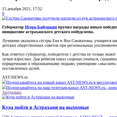
15 декабря 2021, 17:52
0
Губернатор
Игорь Бабушкин
вручил награды юным победите
инициативе астраханского детского омбудсмена.
Лучшими оказались сёстры Ева и Яна Санжатовы, учащиеся шк
детских общественных советов при региональных уполномочен
Как отметил губернатор, победители с детства не только знают
лучше взрослых. Дав ребятам наказ
«хорошо учиться, слушатьс
порядочными и образованными людьми, умеющими
«мыслить 
поставленных целей.
AST-NEWS.ru
Подписывайтесь на новый канал AST-NEWS.ru в мессендж
Подписывайтесь на наш телеграм-канал AST-NEWS.ru - ново
Актуально
Куда пойти в Астрахани на выходные