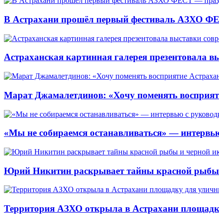
В Астрахани прошёл первый фестиваль АЗХО ФЕ
Астраханская картинная галерея презентовала вы
Марат Джамалетдинов: «Хочу поменять восприят
«Мы не собираемся останавливаться» — интервью
Юрий Никитин раскрывает тайны красной рыбы и
Территория АЗХО открыла в Астрахани площадк