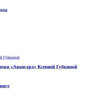
ода
одежи «Авангард» Ксенией Губкиной
ниге