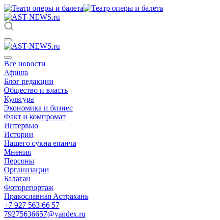
Все новости
Афиша
Блог редакции
Общество и власть
Культура
Экономика и бизнес
Факт и компромат
Интервью
Истории
Нашего сукна епанча
Мнения
Персоны
Организации
Балаган
Фоторепортаж
Православная Астрахань
+7 927 563 66 57
79275636657@yandex.ru