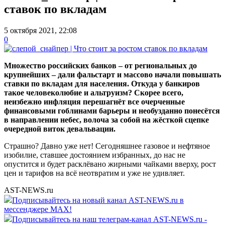
ставок по вкладам
5 октября 2021, 22:08
0
Множество российских банков – от региональных до
крупнейших – дали фальстарт и массово начали повышать
ставки по вкладам для населения. Откуда у банкиров
такое человеколюбие и альтруизм? Скорее всего,
неизбежно инфляция перешагнёт все очерченные
финансовыми гоблинами барьеры и необузданно понесётся
в направлении небес, волоча за собой на жёсткой сцепке
очередной виток девальвации.
Страшно? Давно уже нет! Сегодняшнее газовое и нефтяное
изобилие, ставшее достоянием избранных, до нас не
опустится и будет расклёвано жирными чайками вверху, рост
цен и тарифов на всё неотвратим и уже не удивляет.
AST-NEWS.ru
Подписывайтесь на новый канал AST-NEWS.ru в
мессенджере MAX!
Подписывайтесь на наш телеграм-канал AST-NEWS.ru -