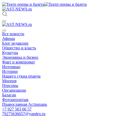
Все новости
Афиша
Блог редакции
Общество и власть
Культура
Экономика и бизнес
Факт и компромат
Интервью
Истории
Нашего сукна епанча
Мнения
Персоны
Организации
Балаган
Фоторепортаж
Православная Астрахань
+7 927 563 66 57
79275636657@yandex.ru