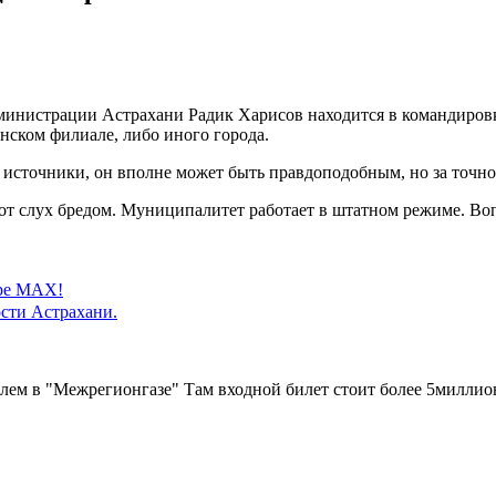
нистрации Астрахани Радик Харисов находится в командировке 
анском филиале, либо иного города.
 источники, он вполне может быть правдоподобным, но за точно
 слух бредом. Муниципалитет работает в штатном режиме. Вопр
ере MAX!
сти Астрахани.
елем в "Межрегионгазе" Там входной билет стоит более 5миллион