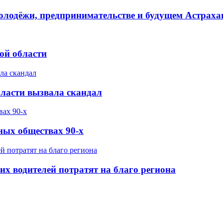
олодёжи, предпринимательстве и будущем Астраха
ой области
бласти вызвала скандал
ных обществах 90-х
х водителей потратят на благо региона