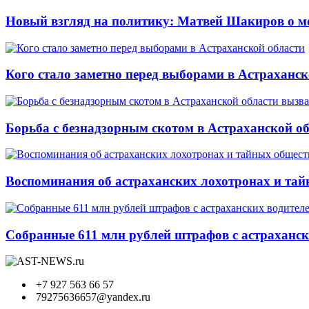
Новый взгляд на политику: Матвей Шакиров о м
Кого стало заметно перед выборами в Астраханск
Борьба с безнадзорным скотом в Астраханской о
Воспоминания об астраханских лохотронах и тай
Собранные 611 млн рублей штрафов с астрахански
+7 927 563 66 57
79275636657@yandex.ru