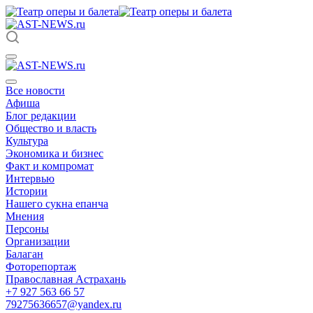
Все новости
Афиша
Блог редакции
Общество и власть
Культура
Экономика и бизнес
Факт и компромат
Интервью
Истории
Нашего сукна епанча
Мнения
Персоны
Организации
Балаган
Фоторепортаж
Православная Астрахань
+7 927 563 66 57
79275636657@yandex.ru