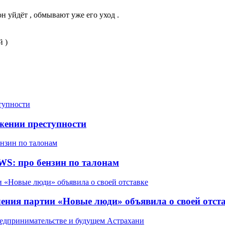
 уйдёт , обмывают уже его уход .
й )
жении преступности
WS: про бензин по талонам
ления партии «Новые люди» объявила о своей отст