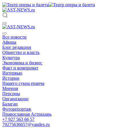
Все новости
Афиша
Блог редакции
Общество и власть
Культура
Экономика и бизнес
Факт и компромат
Интервью
Истории
Нашего сукна епанча
Мнения
Персоны
Организации
Балаган
Фоторепортаж
Православная Астрахань
+7 927 563 66 57
79275636657@yandex.ru