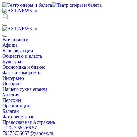
Все новости
Афиша
Блог редакции
Общество и власть
Культура
Экономика и бизнес
Факт и компромат
Интервью
Истории
Нашего сукна епанча
Мнения
Персоны
Организации
Балаган
Фоторепортаж
Православная Астрахань
+7 927 563 66 57
79275636657@yandex.ru