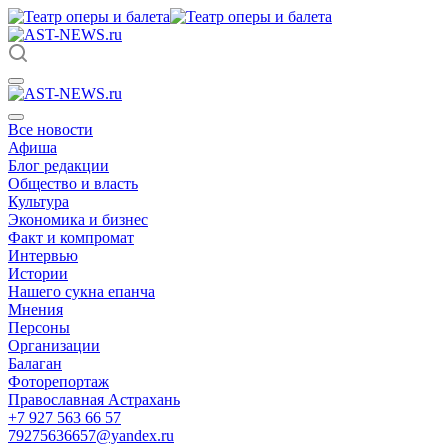
Все новости
Афиша
Блог редакции
Общество и власть
Культура
Экономика и бизнес
Факт и компромат
Интервью
Истории
Нашего сукна епанча
Мнения
Персоны
Организации
Балаган
Фоторепортаж
Православная Астрахань
+7 927 563 66 57
79275636657@yandex.ru