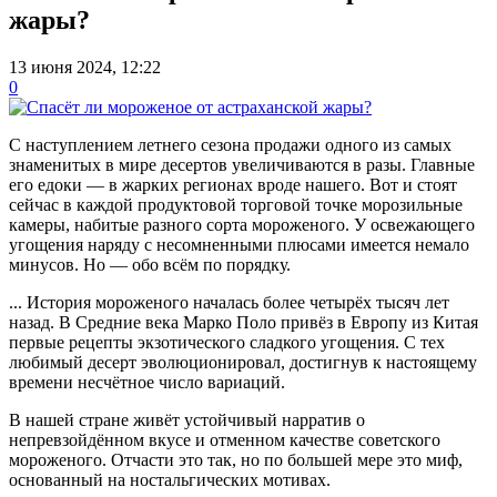
жары?
13 июня 2024, 12:22
0
С наступлением летнего сезона продажи одного из самых
знаменитых в мире десертов увеличиваются в разы. Главные
его едоки — в жарких регионах вроде нашего. Вот и стоят
сейчас в каждой продуктовой торговой точке морозильные
камеры, набитые разного сорта мороженого. У освежающего
угощения наряду с несомненными плюсами имеется немало
минусов. Но — обо всём по порядку.
... История мороженого началась более четырёх тысяч лет
назад. В Средние века Марко Поло привёз в Европу из Китая
первые рецепты экзотического сладкого угощения. С тех
любимый десерт эволюционировал, достигнув к настоящему
времени несчётное число вариаций.
В нашей стране живёт устойчивый нарратив о
непревзойдённом вкусе и отменном качестве советского
мороженого. Отчасти это так, но по большей мере это миф,
основанный на ностальгических мотивах.