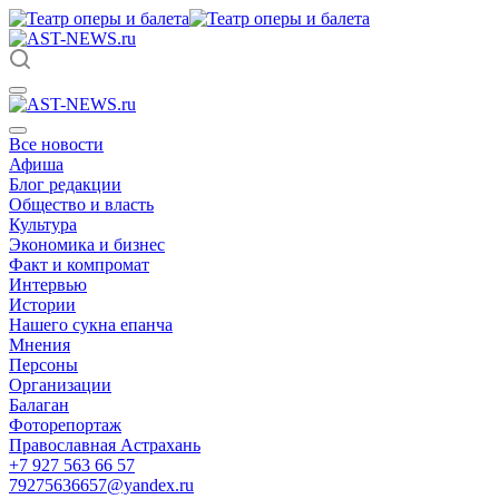
Все новости
Афиша
Блог редакции
Общество и власть
Культура
Экономика и бизнес
Факт и компромат
Интервью
Истории
Нашего сукна епанча
Мнения
Персоны
Организации
Балаган
Фоторепортаж
Православная Астрахань
+7 927 563 66 57
79275636657@yandex.ru