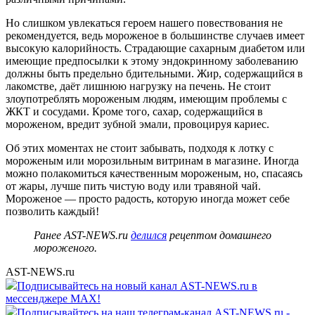
Но слишком увлекаться героем нашего повествования не
рекомендуется, ведь мороженое в большинстве случаев имеет
высокую калорийность. Страдающие сахарным диабетом или
имеющие предпосылки к этому эндокринному заболеванию
должны быть предельно бдительными. Жир, содержащийся в
лакомстве, даёт лишнюю нагрузку на печень. Не стоит
злоупотреблять мороженым людям, имеющим проблемы с
ЖКТ и сосудами. Кроме того, сахар, содержащийся в
мороженом, вредит зубной эмали, провоцируя кариес.
Об этих моментах не стоит забывать, подходя к лотку с
мороженым или морозильным витринам в магазине. Иногда
можно полакомиться качественным мороженым, но, спасаясь
от жары, лучше пить чистую воду или травяной чай.
Мороженое — просто радость, которую иногда может себе
позволить каждый!
Ранее AST-NEWS.ru
делился
рецептом домашнего
мороженого.
AST-NEWS.ru
Подписывайтесь на новый канал AST-NEWS.ru в
мессенджере MAX!
Подписывайтесь на наш телеграм-канал AST-NEWS.ru -