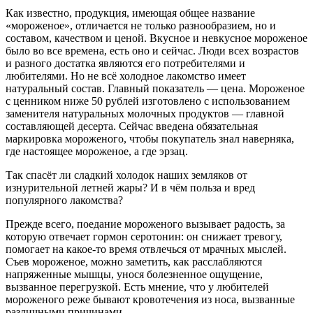
Как известно, продукция, имеющая общее название
«мороженое», отличается не только разнообразием, но и
составом, качеством и ценой. Вкусное и невкусное мороженое
было во все времена, есть оно и сейчас. Люди всех возрастов
и разного достатка являются его потребителями и
любителями. Но не всё холодное лакомство имеет
натуральный состав. Главный показатель — цена. Мороженое
с ценником ниже 50 рублей изготовлено с использованием
заменителя натуральных молочных продуктов — главной
составляющей десерта. Сейчас введена обязательная
маркировка мороженого, чтобы покупатель знал наверняка,
где настоящее мороженое, а где эрзац.
Так спасёт ли сладкий холодок наших земляков от
изнурительной летней жары? И в чём польза и вред
популярного лакомства?
Прежде всего, поедание мороженого вызывает радость, за
которую отвечает гормон серотонин: он снижает тревогу,
помогает на какое-то время отвлечься от мрачных мыслей.
Съев мороженое, можно заметить, как расслабляются
напряженные мышцы, унося болезненное ощущение,
вызванное перегрузкой. Есть мнение, что у любителей
мороженого реже бывают кровотечения из носа, вызванные
различными причинами.