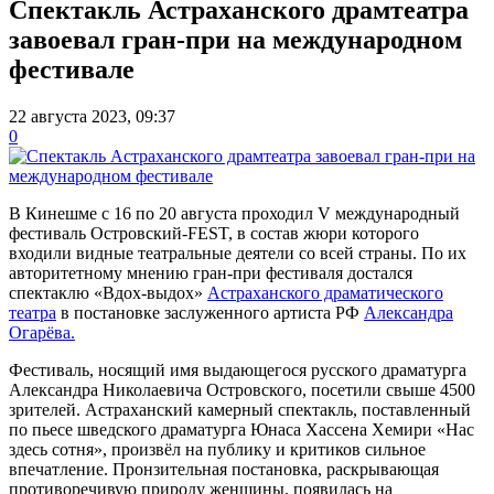
Спектакль Астраханского драмтеатра
завоевал гран-при на международном
фестивале
22 августа 2023, 09:37
0
В Кинешме с 16 по 20 августа проходил V международный
фестиваль Островский-FEST, в состав жюри которого
входили видные театральные деятели со всей страны. По их
авторитетному мнению гран-при фестиваля достался
спектаклю «Вдох-выдох»
Астраханского драматического
театра
в постановке заслуженного артиста РФ
Александра
Огарёва.
Фестиваль, носящий имя выдающегося русского драматурга
Александра Николаевича Островского, посетили свыше 4500
зрителей. Астраханский камерный спектакль, поставленный
по пьесе шведского драматурга Юнаса Хассена Хемири «Нас
здесь сотня», произвёл на публику и критиков сильное
впечатление. Пронзительная постановка, раскрывающая
противоречивую природу женщины, появилась на