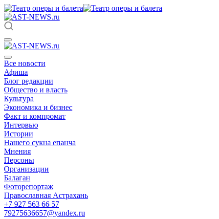
Все новости
Афиша
Блог редакции
Общество и власть
Культура
Экономика и бизнес
Факт и компромат
Интервью
Истории
Нашего сукна епанча
Мнения
Персоны
Организации
Балаган
Фоторепортаж
Православная Астрахань
+7 927 563 66 57
79275636657@yandex.ru