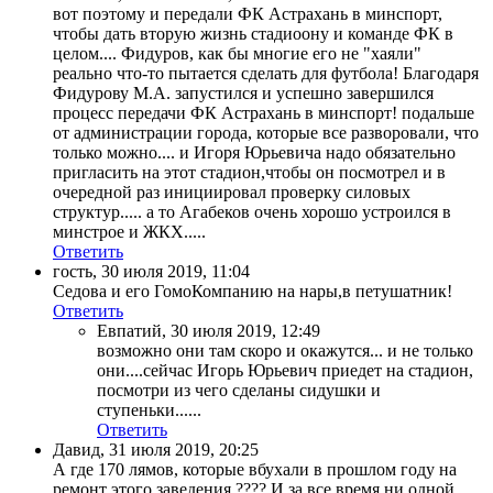
вот поэтому и передали ФК Астрахань в минспорт,
чтобы дать вторую жизнь стадиоону и команде ФК в
целом.... Фидуров, как бы многие его не "хаяли"
реально что-то пытается сделать для футбола! Благодаря
Фидурову М.А. запустился и успешно завершился
процесс передачи ФК Астрахань в минспорт! подальше
от администрации города, которые все разворовали, что
только можно.... и Игоря Юрьевича надо обязательно
пригласить на этот стадион,чтобы он посмотрел и в
очередной раз инициировал проверку силовых
структур..... а то Агабеков очень хорошо устроился в
минстрое и ЖКХ.....
Ответить
гость
,
30 июля 2019, 11:04
Седова и его ГомоКомпанию на нары,в петушатник!
Ответить
Евпатий
,
30 июля 2019, 12:49
возможно они там скоро и окажутся... и не только
они....сейчас Игорь Юрьевич приедет на стадион,
посмотри из чего сделаны сидушки и
ступеньки......
Ответить
Давид
,
31 июля 2019, 20:25
А где 170 лямов, которые вбухали в прошлом году на
ремонт этого заведения.???? И за все время ни одной