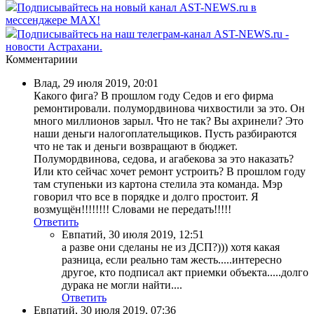
Подписывайтесь на новый канал AST-NEWS.ru в
мессенджере MAX!
Подписывайтесь на наш телеграм-канал AST-NEWS.ru -
новости Астрахани.
Комментариии
Влад
,
29 июля 2019, 20:01
Какого фига? В прошлом году Седов и его фирма
ремонтировали. полумордвинова чихвостили за это. Он
много миллионов зарыл. Что не так? Вы ахринели? Это
наши деньги налогоплательщиков. Пусть разбираются
что не так и деньги возвращают в бюджет.
Полумордвинова, седова, и агабекова за это наказать?
Или кто сейчас хочет ремонт устроить? В прошлом году
там ступеньки из картона стелила эта команда. Мэр
говорил что все в порядке и долго простоит. Я
возмущён!!!!!!!! Словами не передать!!!!!
Ответить
Евпатий
,
30 июля 2019, 12:51
а разве они сделаны не из ДСП?))) хотя какая
разница, если реально там жесть.....интересно
другое, кто подписал акт приемки объекта.....долго
дурака не могли найти....
Ответить
Евпатий
,
30 июля 2019, 07:36