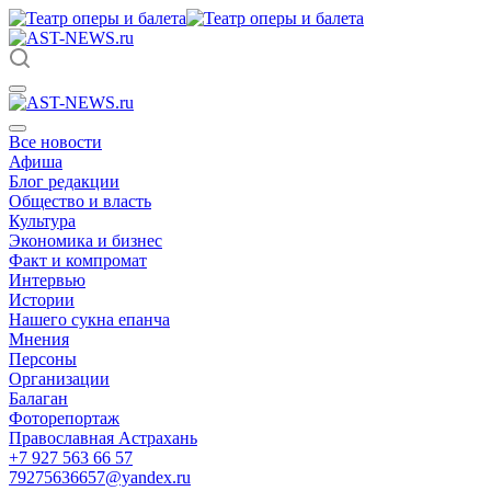
Все новости
Афиша
Блог редакции
Общество и власть
Культура
Экономика и бизнес
Факт и компромат
Интервью
Истории
Нашего сукна епанча
Мнения
Персоны
Организации
Балаган
Фоторепортаж
Православная Астрахань
+7 927 563 66 57
79275636657@yandex.ru