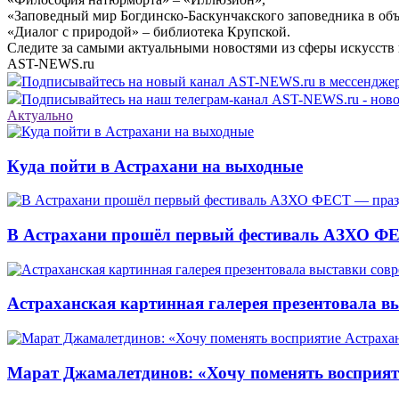
«Заповедный мир Богдинско-Баскунчакского заповедника в объ
«Диалог с природой» – библиотека Крупской.
Следите за самыми актуальными новостями из сферы искусств
AST-NEWS.ru
Подписывайтесь на новый канал AST-NEWS.ru в мессендж
Подписывайтесь на наш телеграм-канал AST-NEWS.ru - ново
Актуально
Куда пойти в Астрахани на выходные
В Астрахани прошёл первый фестиваль АЗХО ФЕ
Астраханская картинная галерея презентовала вы
Марат Джамалетдинов: «Хочу поменять восприят