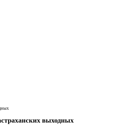
одных
 астраханских выходных