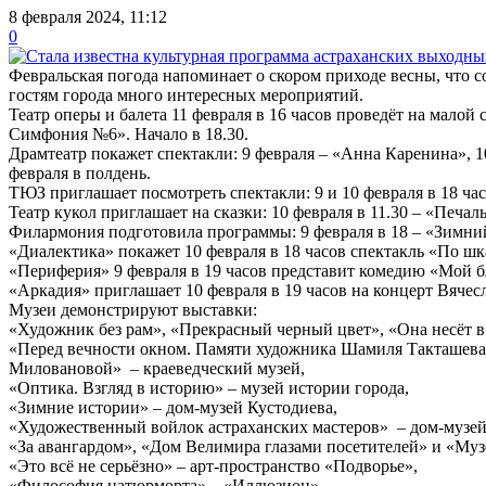
8 февраля 2024, 11:12
0
Февральская погода напоминает о скором приходе весны, что 
гостям города много интересных мероприятий.
Театр оперы и балета 11 февраля в 16 часов проведёт на малой
Симфония №6». Начало в 18.30.
Драмтеатр покажет спектакли: 9 февраля – «Анна Каренина», 1
февраля в полдень.
ТЮЗ приглашает посмотреть спектакли: 9 и 10 февраля в 18 час
Театр кукол приглашает на сказки: 10 февраля в 11.30 – «Печал
Филармония подготовила программы: 9 февраля в 18 – «Зимний
«Диалектика» покажет 10 февраля в 18 часов спектакль «По шк
«Периферия» 9 февраля в 19 часов представит комедию «Мой б
«Аркадия» приглашает 10 февраля в 19 часов на концерт Вячесл
Музеи демонстрируют выставки:
«Художник без рам», «Прекрасный черный цвет», «Она несёт в 
«Перед вечности окном. Памяти художника Шамиля Такташева»,
Миловановой» – краеведческий музей,
«Оптика. Взгляд в историю» – музей истории города,
«Зимние истории» – дом-музей Кустодиева,
«Художественный войлок астраханских мастеров» – дом-музе
«За авангардом», «Дом Велимира глазами посетителей» и «Муз
«Это всё не серьёзно» – арт-пространство «Подворье»,
«Философия натюрморта» – «Иллюзион»,