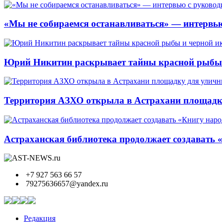
«Мы не собираемся останавливаться» — интервью
Юрий Никитин раскрывает тайны красной рыбы и
Территория АЗХО открыла в Астрахани площадк
Астраханская библиотека продолжает создавать 
+7 927 563 66 57
79275636657@yandex.ru
Редакция