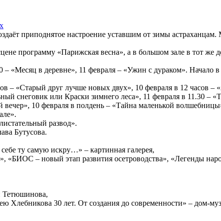
создаёт приподнятое настроение уставшим от зимы астраханцам
 сцене программу «Парижская весна», а в большом зале в тот же 
0 – «Месяц в деревне», 11 февраля – «Ужин с дураком». Начало 
ов – «Старый друг лучше новых двух», 10 февраля в 12 часов – «
ьный снеговик или Краски зимнего леса», 11 февраля в 11.30 – «
 вечер», 10 февраля в полдень – «Тайна маленькой волшебницы
але».
листательный развод».
ава Бутусова.
себе ту самую искру…» – картинная галерея,
 «БИОС – новый этап развития осетроводства», «Легенды народ
й Тетюшинова,
ею Хлебникова 30 лет. От создания до современности» – дом-му