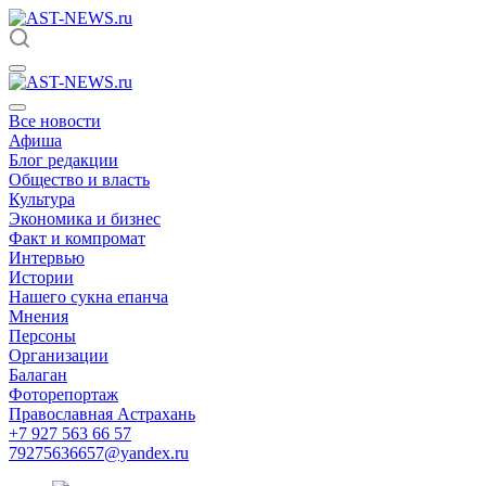
Все новости
Афиша
Блог редакции
Общество и власть
Культура
Экономика и бизнес
Факт и компромат
Интервью
Истории
Нашего сукна епанча
Мнения
Персоны
Организации
Балаган
Фоторепортаж
Православная Астрахань
+7 927 563 66 57
79275636657@yandex.ru