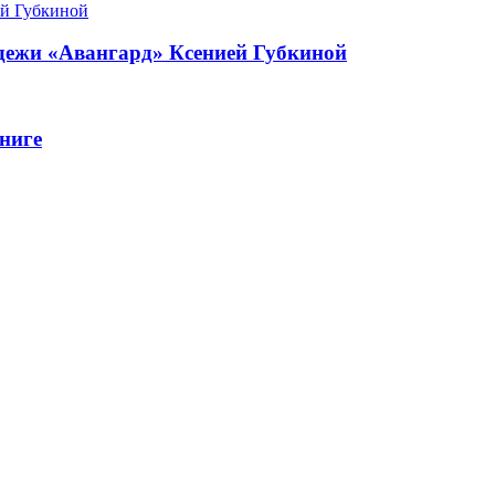
одежи «Авангард» Ксенией Губкиной
ниге