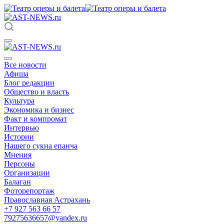
Все новости
Афиша
Блог редакции
Общество и власть
Культура
Экономика и бизнес
Факт и компромат
Интервью
Истории
Нашего сукна епанча
Мнения
Персоны
Организации
Балаган
Фоторепортаж
Православная Астрахань
+7 927 563 66 57
79275636657@yandex.ru